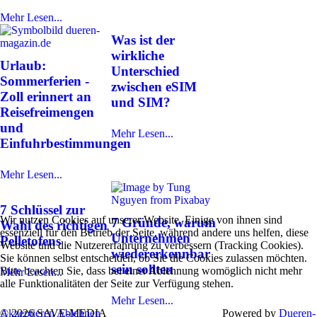
Mehr Lesen...
Was ist der
wirkliche
Urlaub:
Unterschied
Sommerferien -
zwischen eSIM
Zoll erinnert an
und SIM?
Reisefreimengen
und
Mehr Lesen...
Einfuhrbestimmungen
Mehr Lesen...
7 Schlüssel zur
Wir nutzen Cookies auf unserer Website. Einige von ihnen sind
7 Gründe, warum
Wahl des richtigen
essenziell für den Betrieb der Seite, während andere uns helfen, diese
Unternehmen
Pelletofens
Website und die Nutzererfahrung zu verbessern (Tracking Cookies).
wiedererkennbar
Sie können selbst entscheiden, ob Sie die Cookies zulassen möchten.
sein sollten
Bitte beachten Sie, dass bei einer Ablehnung womöglich nicht mehr
Mehr Lesen...
alle Funktionalitäten der Seite zur Verfügung stehen.
Mehr Lesen...
Akzeptieren
Ablehnen
© 2026 SAVE-MEDIA
Powered by
Dueren-