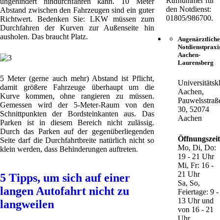
Rufnummer für
ungehindert hindurchfahren kann. 10 Meter
den Notdienst:
Abstand zwischen den Fahrzeugen sind ein guter
01805/986700.
Richtwert. Bedenken Sie: LKW müssen zum
Durchfahren der Kurven zur Außenseite hin
ausholen. Das braucht Platz.
Augenärztliche
Notdienstpraxi
Aachen-
Laurensberg
5 Meter (gerne auch mehr) Abstand ist Pflicht,
Universitätsk
damit größere Fahrzeuge überhaupt um die
Aachen,
Kurve kommen, ohne rangieren zu müssen.
Pauwelsstraß
Gemessen wird der 5-Meter-Raum von den
30, 52074
Schnittpunkten der Bordsteinkanten aus. Das
Aachen
Parken ist in diesem Bereich nicht zulässig.
Durch das Parken auf der gegenüberliegenden
Öffnungszei
Seite darf die Durchfahrtbreite natürlich nicht so
Mo, Di, Do:
klein werden, dass Behinderungen auftreten.
19 - 21 Uhr
Mi, Fr: 16 -
21 Uhr
5 Tipps, um sich auf einer
Sa, So,
langen Autofahrt nicht zu
Feiertage: 9 -
13 Uhr und
langweilen
von 16 - 21
Uhr