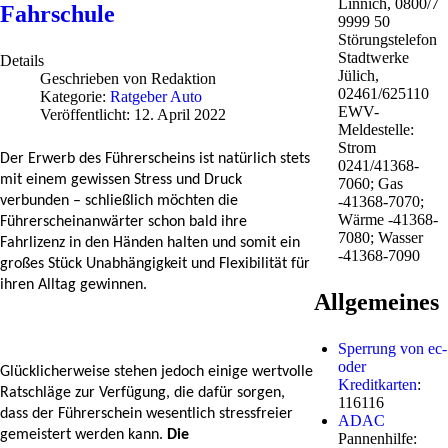
Linnich, 0800/7
Fahrschule
9999 50
Störungstelefon
Stadtwerke
Details
Jülich,
Geschrieben von
Redaktion
02461/625110
Kategorie:
Ratgeber Auto
EWV-
Veröffentlicht: 12. April 2022
Meldestelle:
Strom
Der Erwerb des Führerscheins ist natürlich stets 
0241/41368-
mit einem gewissen Stress und Druck 
7060; Gas
verbunden – schließlich möchten die 
-41368-7070;
Wärme -41368-
Führerscheinanwärter schon bald ihre 
7080; Wasser
Fahrlizenz in den Händen halten und somit ein 
-41368-7090
großes Stück Unabhängigkeit und Flexibilität für 
ihren Alltag gewinnen. 
Allgemeines
Sperrung von ec-
oder
Glücklicherweise stehen jedoch einige wertvolle 
Kreditkarten
:
Ratschläge zur Verfügung, die dafür sorgen, 
116116
dass der Führerschein wesentlich stressfreier 
ADAC
gemeistert werden kann. 
Die 
Pannenhilfe: