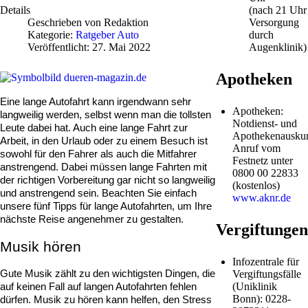
(nach 21 Uhr
Details
Versorgung
Geschrieben von
Redaktion
durch
Kategorie:
Ratgeber Auto
Augenklinik)
Veröffentlicht: 27. Mai 2022
Apotheken
Eine lange Autofahrt kann irgendwann sehr 
Apotheken:
langweilig werden, selbst wenn man die tollsten 
Notdienst- und
Leute dabei hat. Auch eine lange Fahrt zur 
Apothekenauskun
Arbeit, in den Urlaub oder zu einem Besuch ist 
Anruf vom
sowohl für den Fahrer als auch die Mitfahrer 
Festnetz unter
anstrengend. Dabei müssen lange Fahrten mit 
0800 00 22833
der richtigen Vorbereitung gar nicht so langweilig 
(kostenlos)
und anstrengend sein. Beachten Sie einfach 
www.aknr.de
unsere fünf Tipps für lange Autofahrten, um Ihre 
nächste Reise angenehmer zu gestalten.
Vergiftungen
Musik hören
Infozentrale für
Gute Musik zählt zu den wichtigsten Dingen, die 
Vergiftungsfälle
(Uniklinik
auf keinen Fall auf langen Autofahrten fehlen 
Bonn): 0228-
dürfen. Musik zu hören kann helfen, den Stress 