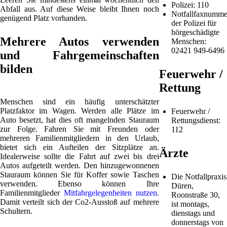
Polizei: 110
Abfall aus. Auf diese Weise bleibt Ihnen noch
Notfallfaxnumme
genügend Platz vorhanden.
der Polizei für
hörgeschädigte
Mehrere Autos verwenden
Menschen:
02421 949-6496
und Fahrgemeinschaften
bilden
Feuerwehr /
Rettung
Menschen sind ein häufig unterschätzter
Platzfaktor im Wagen. Werden alle Plätze im
Feuerwehr /
Auto besetzt, hat dies oft mangelnden Stauraum
Rettungsdienst:
zur Folge. Fahren Sie mit Freunden oder
112
mehreren Familienmitgliedern in den Urlaub,
bietet sich ein Aufteilen der Sitzplätze an.
Ärzte
Idealerweise sollte die Fahrt auf zwei bis drei
Autos aufgeteilt werden. Den hinzugewonnenen
Stauraum können Sie für Koffer sowie Taschen
Die Notfallpraxis
verwenden. Ebenso können Ihre
Düren,
Familienmitglieder
Mitfahrgelegenheiten nutzen
.
Roonstraße 30,
Damit verteilt sich der Co2-Ausstoß auf mehrere
ist montags,
Schultern.
dienstags und
donnerstags von