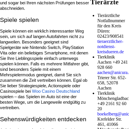
Tierärzte
und sogar bei Ihren nächsten Prüfungen besser 
abschneiden.
Tierärztliche
Spiele spielen
Notfallnummer
für den Kreis
Düren:
Spiele können ein wirklich interessanter Weg 
02423/908541
sein, um sich auf langen Autofahrten nicht zu 
tieraerztlicher-
langweilen. Besonders geeignet sind 
notdienst-
Spielgeräte wie Nintendo Switch, PlayStation 
kreisdueren.de
Vita oder ein beliebiges Smartphone, mit denen 
Tierklinik
Sie Ihre Lieblingsspiele einfach unterwegs 
Aachen +49 241
spielen können. Falls es mehrere Mitfahrer gibt, 
928 660
sind besonders Spiele mit einem 
aachen@anicura.
Mehrspielermodus geeignet, damit Sie sich 
Trierer Str. 652-
zusammen die Zeit vertreiben können. Egal ob 
658, 52078
Sie lieber Strategiespiele, Actionspiele oder 
Aachen
Casinospiele bei 
Woo Casino Deutschland
Tierklinik
spielen – das Spielen im Auto ist eine der 
Mönchengladbac
besten Wege, um die Langeweile endgültig zu 
+49 2161 92 60
vertreiben.
20
boekelberg@anic
Sehenswürdigkeiten entdecken
Krefelder Str.
461, 41066