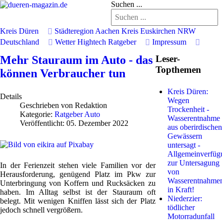
Suchen ...
Kreis Düren
Städteregion Aachen
Kreis Euskirchen
NRW
Deutschland
Wetter
Hightech
Ratgeber
Impressum
Mehr Stauraum im Auto - das
Leser-
Topthemen
können Verbraucher tun
Kreis Düren:
Details
Wegen
Geschrieben von
Redaktion
Trockenheit -
Kategorie:
Ratgeber Auto
Wasserentnahme
Veröffentlicht: 05. Dezember 2022
aus oberirdischen
Gewässern
untersagt -
Allgemeinverfüg
zur Untersagung
In der Ferienzeit stehen viele Familien vor der
von
Herausforderung, genügend Platz im Pkw zur
Wasserentnahme
Unterbringung von Koffern und Rucksäcken zu
in Kraft!
haben. Im Alltag selbst ist der Stauraum oft
Niederzier:
belegt. Mit wenigen Kniffen lässt sich der Platz
tödlicher
jedoch schnell vergrößern.
Motorradunfall