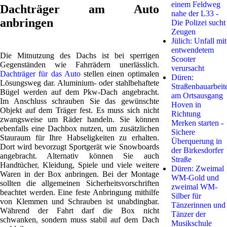
einem Feldweg
Dachträger am Auto
nahe der L33 -
anbringen
Die Polizei sucht
Zeugen
Jülich: Unfall mit
entwendetem
Die Mitnutzung des Dachs ist bei sperrigen
Scooter
Gegenständen wie Fahrrädern unerlässlich.
verursacht
Dachträger für das Auto
stellen einen optimalen
Düren:
Lösungsweg dar. Aluminium- oder stahlbehaftete
Straßenbauarbeit
Bügel werden auf dem Pkw-Dach angebracht.
am Ortsausgang
Im Anschluss schrauben Sie das gewünschte
Hoven in
Objekt auf dem Träger fest. Es muss sich nicht
Richtung
zwangsweise um Räder handeln. Sie können
Merken starten -
ebenfalls eine Dachbox nutzen, um zusätzlichen
Sichere
Stauraum für Ihre Habseligkeiten zu erhalten.
Überquerung in
Dort wird bevorzugt Sportgerät wie Snowboards
der Birkesdorfer
angebracht. Alternativ können Sie auch
Straße
Handtücher, Kleidung, Spiele und viele weitere
Düren: Zweimal
Waren in der Box anbringen. Bei der Montage
WM-Gold und
sollten die allgemeinen Sicherheitsvorschriften
zweimal WM-
beachtet werden. Eine feste Anbringung mithilfe
Silber für
von Klemmen und Schrauben ist unabdingbar.
Tänzerinnen und
Während der Fahrt darf die Box nicht
Tänzer der
schwanken, sondern muss stabil auf dem Dach
Musikschule