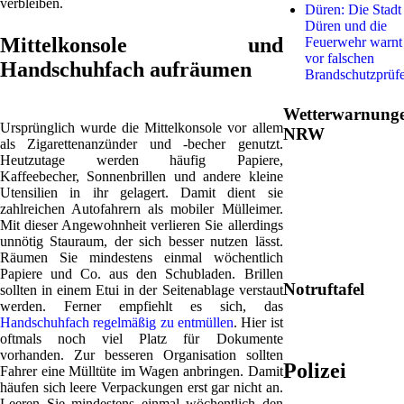
verbleiben.
Düren: Die Stadt
Düren und die
Mittelkonsole und
Feuerwehr warnt
vor falschen
Handschuhfach aufräumen
Brandschutzprüf
Wetterwarnung
Ursprünglich wurde die Mittelkonsole vor allem
NRW
als Zigarettenanzünder und -becher genutzt.
Heutzutage werden häufig Papiere,
Kaffeebecher, Sonnenbrillen und andere kleine
Utensilien in ihr gelagert. Damit dient sie
zahlreichen Autofahrern als mobiler Mülleimer.
Mit dieser Angewohnheit verlieren Sie allerdings
unnötig Stauraum, der sich besser nutzen lässt.
Räumen Sie mindestens einmal wöchentlich
Papiere und Co. aus den Schubladen. Brillen
Notruftafel
sollten in einem Etui in der Seitenablage verstaut
werden. Ferner empfiehlt es sich, das
Handschuhfach regelmäßig zu entmüllen
. Hier ist
oftmals noch viel Platz für Dokumente
vorhanden. Zur besseren Organisation sollten
Polizei
Fahrer eine Mülltüte im Wagen anbringen. Damit
häufen sich leere Verpackungen erst gar nicht an.
Leeren Sie mindestens einmal wöchentlich den