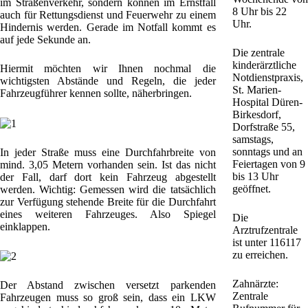
im Straßenverkehr, sondern können im Ernstfall
8 Uhr bis 22
auch für Rettungsdienst und Feuerwehr zu einem
Uhr.
Hindernis werden. Gerade im Notfall kommt es
auf jede Sekunde an.
Die zentrale
kinderärztliche
Hiermit möchten wir Ihnen nochmal die
Notdienstpraxis,
wichtigsten Abstände und Regeln, die jeder
St. Marien-
Fahrzeugführer kennen sollte, näherbringen.
Hospital Düren-
Birkesdorf,
Dorfstraße 55,
samstags,
sonntags und an
In jeder Straße muss eine Durchfahrbreite von
Feiertagen von 9
mind. 3,05 Metern vorhanden sein. Ist das nicht
bis 13 Uhr
der Fall, darf dort kein Fahrzeug abgestellt
geöffnet.
werden. Wichtig: Gemessen wird die tatsächlich
zur Verfügung stehende Breite für die Durchfahrt
eines weiteren Fahrzeuges. Also Spiegel
Die
einklappen.
Arztrufzentrale
ist unter 116117
zu erreichen.
Zahnärzte:
Der Abstand zwischen versetzt parkenden
Zentrale
Fahrzeugen muss so groß sein, dass ein LKW