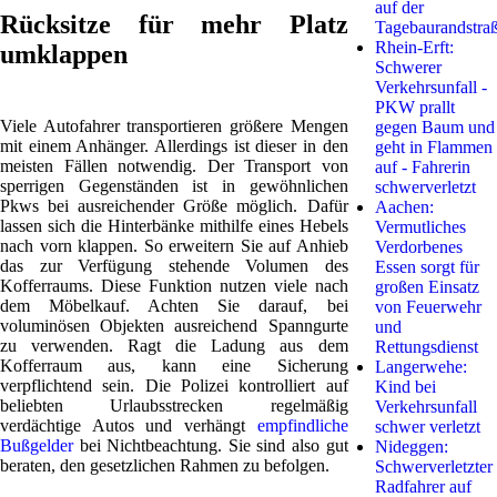
auf der
Rücksitze für mehr Platz
Tagebaurandstra
Rhein-Erft:
umklappen
Schwerer
Verkehrsunfall -
PKW prallt
Viele Autofahrer transportieren größere Mengen
gegen Baum und
mit einem Anhänger. Allerdings ist dieser in den
geht in Flammen
meisten Fällen notwendig. Der Transport von
auf - Fahrerin
sperrigen Gegenständen ist in gewöhnlichen
schwerverletzt
Pkws bei ausreichender Größe möglich. Dafür
Aachen:
lassen sich die Hinterbänke mithilfe eines Hebels
Vermutliches
nach vorn klappen. So erweitern Sie auf Anhieb
Verdorbenes
das zur Verfügung stehende Volumen des
Essen sorgt für
Kofferraums. Diese Funktion nutzen viele nach
großen Einsatz
dem Möbelkauf. Achten Sie darauf, bei
von Feuerwehr
voluminösen Objekten ausreichend Spanngurte
und
zu verwenden. Ragt die Ladung aus dem
Rettungsdienst
Kofferraum aus, kann eine Sicherung
Langerwehe:
verpflichtend sein. Die Polizei kontrolliert auf
Kind bei
beliebten Urlaubsstrecken regelmäßig
Verkehrsunfall
verdächtige Autos und verhängt
empfindliche
schwer verletzt
Bußgelder
bei Nichtbeachtung. Sie sind also gut
Nideggen:
beraten, den gesetzlichen Rahmen zu befolgen.
Schwerverletzter
Radfahrer auf