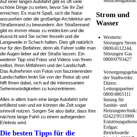
Mönchengladbac
Auf einer langen Autofahrt gibt es oft viele 
schöne Dinge zu sehen, bevor Sie Ihr Ziel 
erreichen. Es macht Spaß, sich die Natur 
Strom und
anzusehen oder die großartige Architektur am 
Wasser
Straßenrand zu bewundern. Am Straßenrand 
gibt es immer etwas zu entdecken und die 
Aussicht wird Sie sicher fesseln und die 
Westnetz:
Langeweile in Schach halten. Dies gilt natürlich 
Störungen Strom
nur für den Beifahrer, denn als Fahrer sollte man 
0800/4112244,
Störungen Gas
die Augen lieber auf der Straße lassen. Ein 
0800/0793427
weiterer Tipp sind Fotos und Videos von Ihnen 
selbst, Ihren Mitfahrern und der Landschaft. 
Das Aufnehmen von Fotos von faszinierenden 
Versorgungsgebie
Landschaften lenkt Sie von der Reise ab und 
der Stadtwerke
hilft Ihnen dabei, sich auf die interessanten 
Düren:
Leitungspartner
Sehenswürdigkeiten zu konzentrieren.
0800/4865111
Alles in allem kann eine lange Autofahrt sehr 
Innung für
Sanitär- und
erfüllend sein und wir können die Zeit sogar 
Heizungstechnik:
sinnvoll nutzen. Sorgen Sie also dafür, dass Ihre 
02422/9533999
nächste lange Fahrt zu einem aufregenden 
Entstörungsdiens
Erlebnis wird.
Erdgas:
Die besten Tipps für die
Betriebsstelle