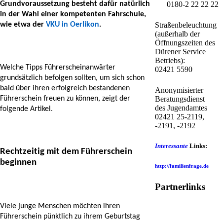
Grundvoraussetzung besteht dafür natürlich 
0180-2 22 22 22
in der Wahl einer kompetenten Fahrschule, 
wie etwa der 
VKU in Oerlikon
. 
Straßenbeleuchtung
(außerhalb der
Öffnungszeiten des
Dürener Service
Betriebs):
Welche Tipps Führerscheinanwärter 
02421 5590
grundsätzlich befolgen sollten, um sich schon 
bald über ihren erfolgreich bestandenen 
Anonymisierter
Führerschein freuen zu können, zeigt der 
Beratungsdienst
des Jugendamtes
folgende Artikel. 
02421 25-2119,
-2191, -2192
Interessante
Links:
Rechtzeitig mit dem Führerschein 
beginnen
http://familienfrage.de
Partnerlinks
Viele junge Menschen möchten ihren 
Führerschein pünktlich zu ihrem Geburtstag 