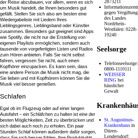
2873211
der Reise abzubauen, vor allem, wenn es sich 
Informationszentr
um Musik handelt, die Ihnen besonders gut 
gegen Vergiftung
gefällt. Stellen Sie sich also am besten eine 
des Landes
Wiedergabeliste mit Liedern Ihres 
Nordrhein-
Lieblingsgenres, Lieblingsband oder Künstler 
Westfalen: 0228-
zusammen. Besonders gut geeignet sind Apps 
19240
wie Spotify, die nicht nur die Erstellung von 
eigenen Playlists ermöglichen, sondern auch 
Seelsorge
tausende von vorgefertigten Listen und Radios 
zum Hören anbieten. Falls Sie nicht selbst 
fahren, vergessen Sie nicht, auch einen 
Telefonseelsorge:
Kopfhörer einzupacken. Es kann sein, dass 
0800-1110111
eine andere Person die Musik nicht mag, die 
WEISSER
Sie lieben und mit Kopfhörern können Sie die 
RING
bei
Musik viel besser genießen.
häuslicher
Gewalt
Schlafen
Krankenhäu
Egal ob im Flugzeug oder auf einer langen 
Autofahrt – ein Schläfchen zu halten ist eine der 
St. Augustinus-
besten Möglichkeiten, Zeit zu überbrücken und 
Krankenhaus
in
sich dabei auch noch zu erholen. Ein paar 
Düren-
Stunden Schlaf können außerdem dafür sorgen, 
Lendersdorf:
dass Sie sich besser fühlen, Ihre Produktivität 