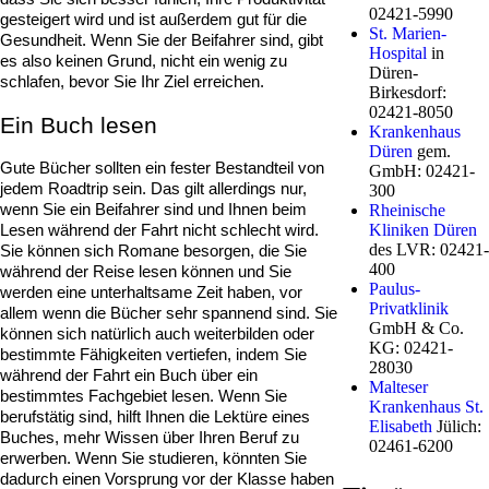
02421-5990
gesteigert wird und ist außerdem gut für die 
St. Marien-
Gesundheit. Wenn Sie der Beifahrer sind, gibt 
Hospital
in
es also keinen Grund, nicht ein wenig zu 
Düren-
schlafen, bevor Sie Ihr Ziel erreichen.
Birkesdorf:
02421-8050
Ein Buch lesen
Krankenhaus
Düren
gem.
Gute Bücher sollten ein fester Bestandteil von 
GmbH: 02421-
jedem Roadtrip sein. Das gilt allerdings nur, 
300
wenn Sie ein Beifahrer sind und Ihnen beim 
Rheinische
Kliniken Düren
Lesen während der Fahrt nicht schlecht wird. 
des LVR: 02421-
Sie können sich Romane besorgen, die Sie 
400
während der Reise lesen können und Sie 
Paulus-
werden eine unterhaltsame Zeit haben, vor 
Privatklinik
allem wenn die Bücher sehr spannend sind. Sie 
GmbH & Co.
können sich natürlich auch weiterbilden oder 
KG: 02421-
bestimmte Fähigkeiten vertiefen, indem Sie 
28030
während der Fahrt ein Buch über ein 
Malteser
bestimmtes Fachgebiet lesen. Wenn Sie 
Krankenhaus St.
berufstätig sind, hilft Ihnen die Lektüre eines 
Elisabeth
Jülich:
Buches, mehr Wissen über Ihren Beruf zu 
02461-6200
erwerben. Wenn Sie studieren, könnten Sie 
dadurch einen Vorsprung vor der Klasse haben 