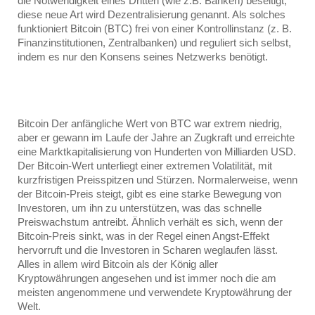
die Notwendigkeit eines Dritten (wie z.B. Banken) beseitigt; 
diese neue Art wird Dezentralisierung genannt. Als solches 
funktioniert Bitcoin (BTC) frei von einer Kontrollinstanz (z. B. 
Finanzinstitutionen, Zentralbanken) und reguliert sich selbst, 
indem es nur den Konsens seines Netzwerks benötigt.
Bitcoin Der anfängliche Wert von BTC war extrem niedrig, 
aber er gewann im Laufe der Jahre an Zugkraft und erreichte 
eine Marktkapitalisierung von Hunderten von Milliarden USD. 
Der Bitcoin-Wert unterliegt einer extremen Volatilität, mit 
kurzfristigen Preisspitzen und Stürzen. Normalerweise, wenn 
der Bitcoin-Preis steigt, gibt es eine starke Bewegung von 
Investoren, um ihn zu unterstützen, was das schnelle 
Preiswachstum antreibt. Ähnlich verhält es sich, wenn der 
Bitcoin-Preis sinkt, was in der Regel einen Angst-Effekt 
hervorruft und die Investoren in Scharen weglaufen lässt. 
Alles in allem wird Bitcoin als der König aller 
Kryptowährungen angesehen und ist immer noch die am 
meisten angenommene und verwendete Kryptowährung der 
Welt.