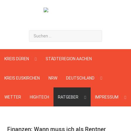
Suchen
...
KREIS DÜREN
STÄDTEREGION AACHEN
KREIS EUSKIRCHEN
NRW
DEUTSCHLAND
WETTER
HIGHTECH
RATGEBER
IMPRESSUM
Finanzen: Wann muss ich als Rentner