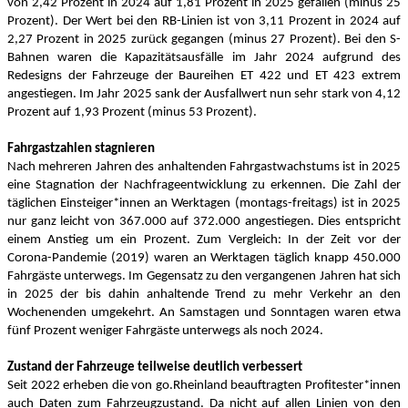
von 2,42 Prozent in 2024 auf 1,81 Prozent in 2025 gefallen (minus 25
Prozent). Der Wert bei den RB-Linien ist von 3,11 Prozent in 2024 auf
2,27 Prozent in 2025 zurück gegangen (minus 27 Prozent). Bei den S-
Bahnen waren die Kapazitätsausfälle im Jahr 2024 aufgrund des
Redesigns der Fahrzeuge der Baureihen ET 422 und ET 423 extrem
angestiegen. Im Jahr 2025 sank der Ausfallwert nun sehr stark von 4,12
Prozent auf 1,93 Prozent (minus 53 Prozent).
Fahrgastzahlen stagnieren
Nach mehreren Jahren des anhaltenden Fahrgastwachstums ist in 2025
eine Stagnation der Nachfrageentwicklung zu erkennen. Die Zahl der
täglichen Einsteiger*innen an Werktagen (montags-freitags) ist in 2025
nur ganz leicht von 367.000 auf 372.000 angestiegen. Dies entspricht
einem Anstieg um ein Prozent. Zum Vergleich: In der Zeit vor der
Corona-Pandemie (2019) waren an Werktagen täglich knapp 450.000
Fahrgäste unterwegs. Im Gegensatz zu den vergangenen Jahren hat sich
in 2025 der bis dahin anhaltende Trend zu mehr Verkehr an den
Wochenenden umgekehrt. An Samstagen und Sonntagen waren etwa
fünf Prozent weniger Fahrgäste unterwegs als noch 2024.
Zustand der Fahrzeuge teilweise deutlich verbessert
Seit 2022 erheben die von go.Rheinland beauftragten Profitester*innen
auch Daten zum Fahrzeugzustand. Da nicht auf allen Linien von den