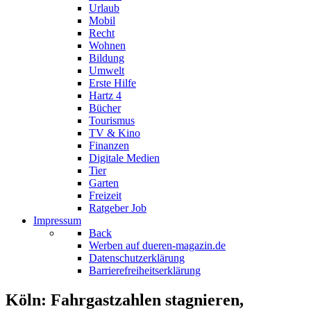
Urlaub
Mobil
Recht
Wohnen
Bildung
Umwelt
Erste Hilfe
Hartz 4
Bücher
Tourismus
TV & Kino
Finanzen
Digitale Medien
Tier
Garten
Freizeit
Ratgeber Job
Impressum
Back
Werben auf dueren-magazin.de
Datenschutzerklärung
Barrierefreiheitserklärung
Köln: Fahrgastzahlen stagnieren,