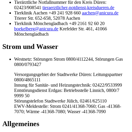
Tierärztliche Notfallnummer für den Kreis Düren:
02423/908541
tieraerztlicher-notdienst-kreisdueren.de
Tierklinik Aachen +49 241 928 660
aachen@anicura.de
Trierer Str. 652-658, 52078 Aachen
Tierklinik Mönchengladbach +49 2161 92 60 20
boekelberg@anicura.de
Krefelder Str. 461, 41066
Mönchengladbach
Strom und Wasser
Westnetz: Störungen Strom 0800/4112244, Störungen Gas
0800/0793427
Versorgungsgebiet der Stadtwerke Düren: Leitungspartner
0800/4865111
Innung für Sanitär- und Heizungstechnik: 02422/9533999
Entstörungsdienst Erdgas: Betriebsstelle Linnich, 0800/7
9999 50
Störungstelefon Stadtwerke Jülich, 02461/625110
EWV-Meldestelle: Strom 0241/41368-7060; Gas -41368-
7070; Wärme -41368-7080; Wasser -41368-7090
Allgemeines