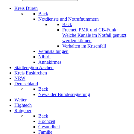
Kreis Düren
Back
Notdienste und Notrufnummern
Back
Freenet, PMR und CB-Funk:
Welche Kanäle im Notfall genutzt
werden können
Verhalten im Krisenfall
Veranstaltungen
Nibirii
Annakirmes
Städteregion Aachen
Kreis Euskirchen
NRW
Deutschland
Back
News der Bundesregierung
Wetter
Hightech
Ratgeber
Back
Hochzeit
Gesundheit
Familie