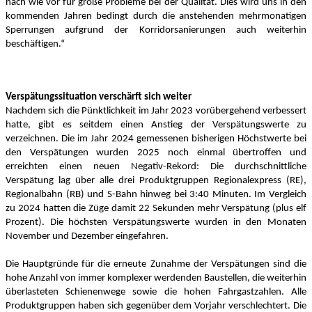
nach wie vor für große Probleme bei der Qualität. Dies wird uns in den
kommenden Jahren bedingt durch die anstehenden mehrmonatigen
Sperrungen aufgrund der Korridorsanierungen auch weiterhin
beschäftigen.“
Verspätungssituation verschärft sich weiter
Nachdem sich die Pünktlichkeit im Jahr 2023 vorübergehend verbessert
hatte, gibt es seitdem einen Anstieg der Verspätungswerte zu
verzeichnen. Die im Jahr 2024 gemessenen bisherigen Höchstwerte bei
den Verspätungen wurden 2025 noch einmal übertroffen und
erreichten einen neuen Negativ-Rekord: Die durchschnittliche
Verspätung lag über alle drei Produktgruppen Regionalexpress (RE),
Regionalbahn (RB) und S-Bahn hinweg bei 3:40 Minuten. Im Vergleich
zu 2024 hatten die Züge damit 22 Sekunden mehr Verspätung (plus elf
Prozent). Die höchsten Verspätungswerte wurden in den Monaten
November und Dezember eingefahren.
Die Hauptgründe für die erneute Zunahme der Verspätungen sind die
hohe Anzahl von immer komplexer werdenden Baustellen, die weiterhin
überlasteten Schienenwege sowie die hohen Fahrgastzahlen. Alle
Produktgruppen haben sich gegenüber dem Vorjahr verschlechtert. Die