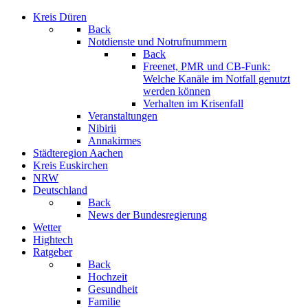
Kreis Düren
Back
Notdienste und Notrufnummern
Back
Freenet, PMR und CB-Funk:
Welche Kanäle im Notfall genutzt
werden können
Verhalten im Krisenfall
Veranstaltungen
Nibirii
Annakirmes
Städteregion Aachen
Kreis Euskirchen
NRW
Deutschland
Back
News der Bundesregierung
Wetter
Hightech
Ratgeber
Back
Hochzeit
Gesundheit
Familie