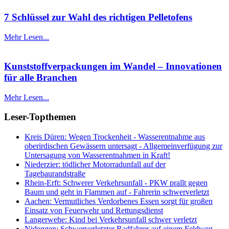
7 Schlüssel zur Wahl des richtigen Pelletofens
Mehr Lesen...
Kunststoffverpackungen im Wandel – Innovationen
für alle Branchen
Mehr Lesen...
Leser-Topthemen
Kreis Düren: Wegen Trockenheit - Wasserentnahme aus
oberirdischen Gewässern untersagt - Allgemeinverfügung zur
Untersagung von Wasserentnahmen in Kraft!
Niederzier: tödlicher Motorradunfall auf der
Tagebaurandstraße
Rhein-Erft: Schwerer Verkehrsunfall - PKW prallt gegen
Baum und geht in Flammen auf - Fahrerin schwerverletzt
Aachen: Vermutliches Verdorbenes Essen sorgt für großen
Einsatz von Feuerwehr und Rettungsdienst
Langerwehe: Kind bei Verkehrsunfall schwer verletzt
Nideggen: Schwerverletzter Radfahrer auf einem Feldweg