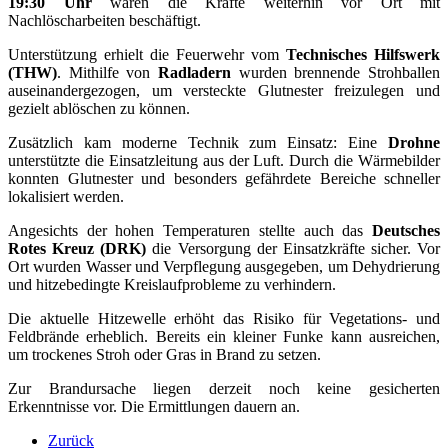
19:30 Uhr
waren die Kräfte weiterhin vor Ort mit
Nachlöscharbeiten beschäftigt.
Unterstützung erhielt die Feuerwehr vom
Technisches Hilfswerk
(THW)
. Mithilfe von
Radladern
wurden brennende Strohballen
auseinandergezogen, um versteckte Glutnester freizulegen und
gezielt ablöschen zu können.
Zusätzlich kam moderne Technik zum Einsatz: Eine
Drohne
unterstützte die Einsatzleitung aus der Luft. Durch die Wärmebilder
konnten Glutnester und besonders gefährdete Bereiche schneller
lokalisiert werden.
Angesichts der hohen Temperaturen stellte auch das
Deutsches
Rotes Kreuz (DRK)
die Versorgung der Einsatzkräfte sicher. Vor
Ort wurden Wasser und Verpflegung ausgegeben, um Dehydrierung
und hitzebedingte Kreislaufprobleme zu verhindern.
Die aktuelle Hitzewelle erhöht das Risiko für Vegetations- und
Feldbrände erheblich. Bereits ein kleiner Funke kann ausreichen,
um trockenes Stroh oder Gras in Brand zu setzen.
Zur Brandursache liegen derzeit noch keine gesicherten
Erkenntnisse vor. Die Ermittlungen dauern an.
Zurück