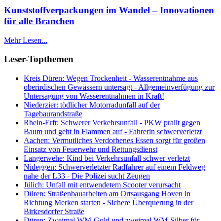
Kunststoffverpackungen im Wandel – Innovationen
für alle Branchen
Mehr Lesen...
Leser-Topthemen
Kreis Düren: Wegen Trockenheit - Wasserentnahme aus
oberirdischen Gewässern untersagt - Allgemeinverfügung zur
Untersagung von Wasserentnahmen in Kraft!
Niederzier: tödlicher Motorradunfall auf der
Tagebaurandstraße
Rhein-Erft: Schwerer Verkehrsunfall - PKW prallt gegen
Baum und geht in Flammen auf - Fahrerin schwerverletzt
Aachen: Vermutliches Verdorbenes Essen sorgt für großen
Einsatz von Feuerwehr und Rettungsdienst
Langerwehe: Kind bei Verkehrsunfall schwer verletzt
Nideggen: Schwerverletzter Radfahrer auf einem Feldweg
nahe der L33 - Die Polizei sucht Zeugen
Jülich: Unfall mit entwendetem Scooter verursacht
Düren: Straßenbauarbeiten am Ortsausgang Hoven in
Richtung Merken starten - Sichere Überquerung in der
Birkesdorfer Straße
Düren: Zweimal WM-Gold und zweimal WM-Silber für