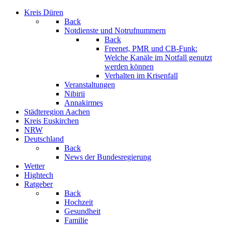
Kreis Düren
Back
Notdienste und Notrufnummern
Back
Freenet, PMR und CB-Funk:
Welche Kanäle im Notfall genutzt
werden können
Verhalten im Krisenfall
Veranstaltungen
Nibirii
Annakirmes
Städteregion Aachen
Kreis Euskirchen
NRW
Deutschland
Back
News der Bundesregierung
Wetter
Hightech
Ratgeber
Back
Hochzeit
Gesundheit
Familie