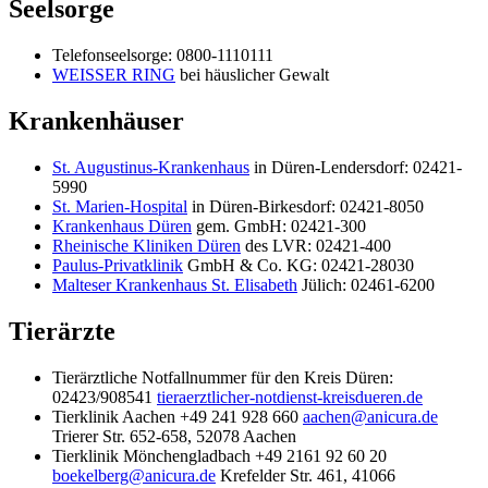
Seelsorge
Telefonseelsorge: 0800-1110111
WEISSER RING
bei häuslicher Gewalt
Krankenhäuser
St. Augustinus-Krankenhaus
in Düren-Lendersdorf: 02421-
5990
St. Marien-Hospital
in Düren-Birkesdorf: 02421-8050
Krankenhaus Düren
gem. GmbH: 02421-300
Rheinische Kliniken Düren
des LVR: 02421-400
Paulus-Privatklinik
GmbH & Co. KG: 02421-28030
Malteser Krankenhaus St. Elisabeth
Jülich: 02461-6200
Tierärzte
Tierärztliche Notfallnummer für den Kreis Düren:
02423/908541
tieraerztlicher-notdienst-kreisdueren.de
Tierklinik Aachen +49 241 928 660
aachen@anicura.de
Trierer Str. 652-658, 52078 Aachen
Tierklinik Mönchengladbach +49 2161 92 60 20
boekelberg@anicura.de
Krefelder Str. 461, 41066