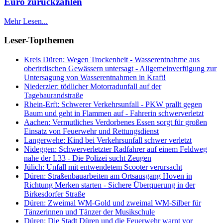
Euro zurückzahlen
Mehr Lesen...
Leser-Topthemen
Kreis Düren: Wegen Trockenheit - Wasserentnahme aus
oberirdischen Gewässern untersagt - Allgemeinverfügung zur
Untersagung von Wasserentnahmen in Kraft!
Niederzier: tödlicher Motorradunfall auf der
Tagebaurandstraße
Rhein-Erft: Schwerer Verkehrsunfall - PKW prallt gegen
Baum und geht in Flammen auf - Fahrerin schwerverletzt
Aachen: Vermutliches Verdorbenes Essen sorgt für großen
Einsatz von Feuerwehr und Rettungsdienst
Langerwehe: Kind bei Verkehrsunfall schwer verletzt
Nideggen: Schwerverletzter Radfahrer auf einem Feldweg
nahe der L33 - Die Polizei sucht Zeugen
Jülich: Unfall mit entwendetem Scooter verursacht
Düren: Straßenbauarbeiten am Ortsausgang Hoven in
Richtung Merken starten - Sichere Überquerung in der
Birkesdorfer Straße
Düren: Zweimal WM-Gold und zweimal WM-Silber für
Tänzerinnen und Tänzer der Musikschule
Düren: Die Stadt Düren und die Feuerwehr warnt vor