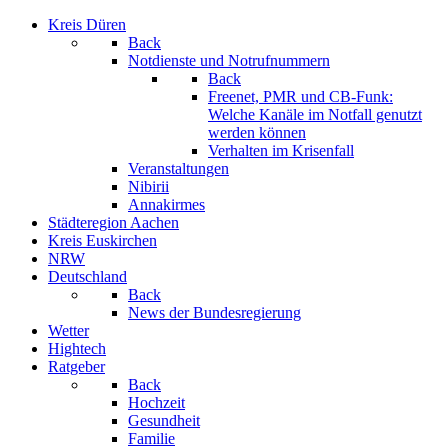
Kreis Düren
Back
Notdienste und Notrufnummern
Back
Freenet, PMR und CB-Funk:
Welche Kanäle im Notfall genutzt
werden können
Verhalten im Krisenfall
Veranstaltungen
Nibirii
Annakirmes
Städteregion Aachen
Kreis Euskirchen
NRW
Deutschland
Back
News der Bundesregierung
Wetter
Hightech
Ratgeber
Back
Hochzeit
Gesundheit
Familie