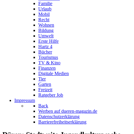
Familie
Urlaub
Mobil
Recht
Wohnen
Bildung
Umwelt
Erste Hilfe
Hartz 4
Bücher
Tourismus
TV & Kino
Finanzen
Digitale Medien
Tier
Garten
Freizeit
Ratgeber Job
Impressum
Back
Werben auf dueren-magazin.de
Datenschutzerklärung
Barrierefreiheitserklärung