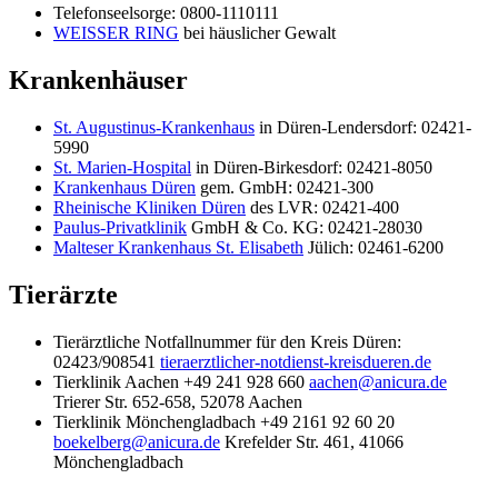
Telefonseelsorge: 0800-1110111
WEISSER RING
bei häuslicher Gewalt
Krankenhäuser
St. Augustinus-Krankenhaus
in Düren-Lendersdorf: 02421-
5990
St. Marien-Hospital
in Düren-Birkesdorf: 02421-8050
Krankenhaus Düren
gem. GmbH: 02421-300
Rheinische Kliniken Düren
des LVR: 02421-400
Paulus-Privatklinik
GmbH & Co. KG: 02421-28030
Malteser Krankenhaus St. Elisabeth
Jülich: 02461-6200
Tierärzte
Tierärztliche Notfallnummer für den Kreis Düren:
02423/908541
tieraerztlicher-notdienst-kreisdueren.de
Tierklinik Aachen +49 241 928 660
aachen@anicura.de
Trierer Str. 652-658, 52078 Aachen
Tierklinik Mönchengladbach +49 2161 92 60 20
boekelberg@anicura.de
Krefelder Str. 461, 41066
Mönchengladbach