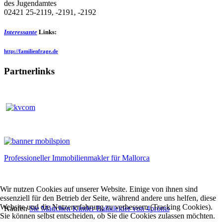
des Jugendamtes
02421 25-2119, -2191, -2192
Interessante
Links:
http://familienfrage.de
Partnerlinks
Professioneller Immobilienmakler für Mallorca
Wir nutzen Cookies auf unserer Website. Einige von ihnen sind
essenziell für den Betrieb der Seite, während andere uns helfen, diese
Website und die Nutzererfahrung zu verbessern (Tracking Cookies).
Kaufen
Sie Mädchen Kinder Ballkleider von 4proms
Sie können selbst entscheiden, ob Sie die Cookies zulassen möchten.