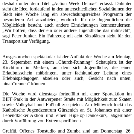
deshalb unter dem Titel „Action Week Deluxe“ erfasst. Dahinter
steht die Idee, fortlaufend in den unterschiedlichen Sozialräumen der
Stadt eine Woche lang ein abwechslungsreiches Programm der
besonderen Art anzubieten, wodurch für die Jugendlichen die
Möglichkeit besteht, auch andere Einrichtungen kennenzulernen.
„Wir hoffen, dass der ein oder andere Jugendliche das mitmacht“,
sagt Peter Junker. Ein Fahrzeug mit acht Sitzplätzen steht für den
Transport zur Verfügung.
Ausgesprochen spektakulär ist der Auftakt der Woche am Montag,
23. September, mit einem „Church-Running“. Schauplatz ist der
Kirchturm in Merken, an dem sich Jugendliche, die einen
Erlaubnisschein mitbringen, unter fachkundiger Leitung eines
Erlebnispädagogen abseilen oder auch, Gesicht nach unten,
hinab“rennen“ können.
Die Woche wird dienstags fortgeführt mit einer Sportaktion im
BIFF-Park in der Antwerpener Straße mit Möglichkeit zum Skaten
sowie Volleyball und Fußball zu spielen. Am Mittwoch lockt das
Katholische Jugendzentrum Gürzenich an St. Johannes mit einer
Lebendkicker-Aktion und einen HipHop-Dancekurs, abgerundet
durch Vorführung von Extremsportfilmen.
Graffiti, Offenes Tonstudio und Zumba sind am Donnerstag, 26.