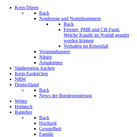
Kreis Düren
Back
Notdienste und Notrufnummern
Back
Freenet, PMR und CB-Funk:
Welche Kanäle im Notfall genutzt
werden können
Verhalten im Krisenfall
Veranstaltungen
Nibirii
Annakirmes
Städteregion Aachen
Kreis Euskirchen
NRW
Deutschland
Back
News der Bundesregierung
Wetter
Hightech
Ratgeber
Back
Hochzeit
Gesundheit
Familie