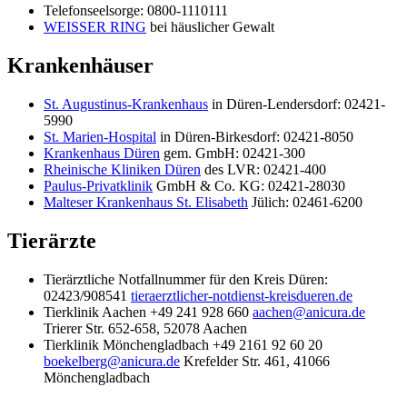
Telefonseelsorge: 0800-1110111
WEISSER RING
bei häuslicher Gewalt
Krankenhäuser
St. Augustinus-Krankenhaus
in Düren-Lendersdorf: 02421-
5990
St. Marien-Hospital
in Düren-Birkesdorf: 02421-8050
Krankenhaus Düren
gem. GmbH: 02421-300
Rheinische Kliniken Düren
des LVR: 02421-400
Paulus-Privatklinik
GmbH & Co. KG: 02421-28030
Malteser Krankenhaus St. Elisabeth
Jülich: 02461-6200
Tierärzte
Tierärztliche Notfallnummer für den Kreis Düren:
02423/908541
tieraerztlicher-notdienst-kreisdueren.de
Tierklinik Aachen +49 241 928 660
aachen@anicura.de
Trierer Str. 652-658, 52078 Aachen
Tierklinik Mönchengladbach +49 2161 92 60 20
boekelberg@anicura.de
Krefelder Str. 461, 41066
Mönchengladbach