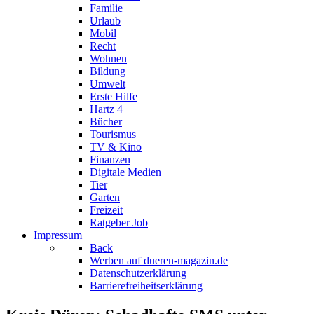
Familie
Urlaub
Mobil
Recht
Wohnen
Bildung
Umwelt
Erste Hilfe
Hartz 4
Bücher
Tourismus
TV & Kino
Finanzen
Digitale Medien
Tier
Garten
Freizeit
Ratgeber Job
Impressum
Back
Werben auf dueren-magazin.de
Datenschutzerklärung
Barrierefreiheitserklärung