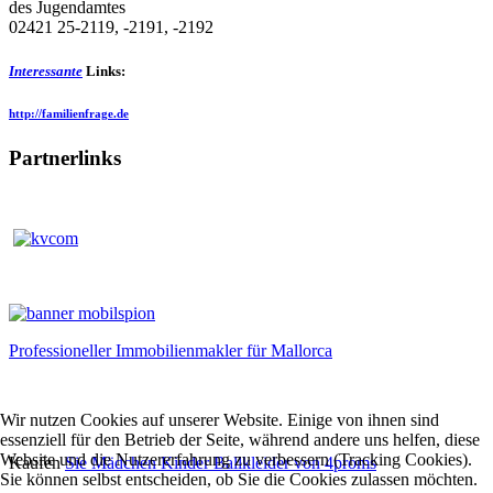
des Jugendamtes
02421 25-2119, -2191, -2192
Interessante
Links:
http://familienfrage.de
Partnerlinks
Professioneller Immobilienmakler für Mallorca
Wir nutzen Cookies auf unserer Website. Einige von ihnen sind
essenziell für den Betrieb der Seite, während andere uns helfen, diese
Website und die Nutzererfahrung zu verbessern (Tracking Cookies).
Kaufen
Sie Mädchen Kinder Ballkleider von 4proms
Sie können selbst entscheiden, ob Sie die Cookies zulassen möchten.