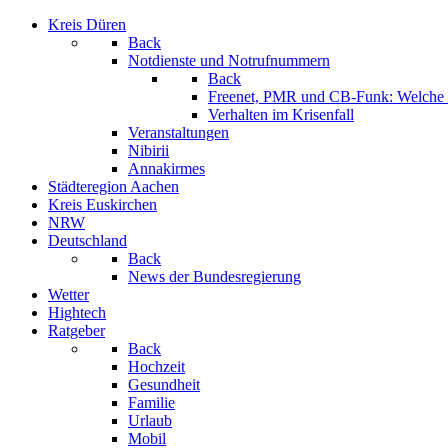
Kreis Düren
Back
Notdienste und Notrufnummern
Back
Freenet, PMR und CB-Funk: Welche K
Verhalten im Krisenfall
Veranstaltungen
Nibirii
Annakirmes
Städteregion Aachen
Kreis Euskirchen
NRW
Deutschland
Back
News der Bundesregierung
Wetter
Hightech
Ratgeber
Back
Hochzeit
Gesundheit
Familie
Urlaub
Mobil