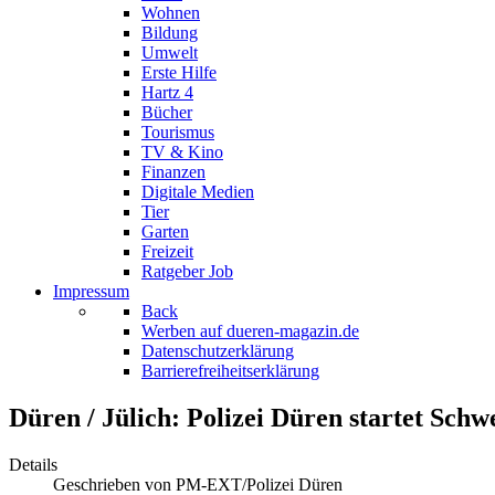
Wohnen
Bildung
Umwelt
Erste Hilfe
Hartz 4
Bücher
Tourismus
TV & Kino
Finanzen
Digitale Medien
Tier
Garten
Freizeit
Ratgeber Job
Impressum
Back
Werben auf dueren-magazin.de
Datenschutzerklärung
Barrierefreiheitserklärung
Düren / Jülich: Polizei Düren startet Sch
Details
Geschrieben von
PM-EXT/Polizei Düren