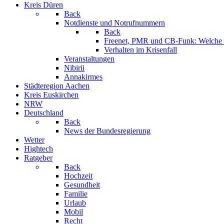
Kreis Düren
Back
Notdienste und Notrufnummern
Back
Freenet, PMR und CB-Funk: Welche K
Verhalten im Krisenfall
Veranstaltungen
Nibirii
Annakirmes
Städteregion Aachen
Kreis Euskirchen
NRW
Deutschland
Back
News der Bundesregierung
Wetter
Hightech
Ratgeber
Back
Hochzeit
Gesundheit
Familie
Urlaub
Mobil
Recht