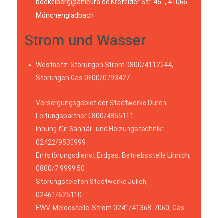
boekelberg@anicura.de
Krefelder Str. 461, 41066
Mönchengladbach
Strom und Wasser
Westnetz: Störungen Strom 0800/4112244,
Störungen Gas 0800/0793427
Versorgungsgebiet der Stadtwerke Düren:
Leitungspartner 0800/4865111
Innung für Sanitär- und Heizungstechnik:
02422/9533999
Entstörungsdienst Erdgas: Betriebsstelle Linnich,
0800/7 9999 50
Störungstelefon Stadtwerke Jülich,
02461/625110
EWV-Meldestelle: Strom 0241/41368-7060; Gas