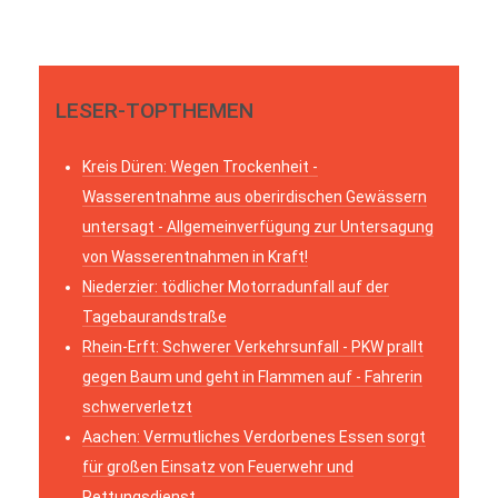
LESER-TOPTHEMEN
Kreis Düren: Wegen Trockenheit -
Wasserentnahme aus oberirdischen Gewässern
untersagt - Allgemeinverfügung zur Untersagung
von Wasserentnahmen in Kraft!
Niederzier: tödlicher Motorradunfall auf der
Tagebaurandstraße
Rhein-Erft: Schwerer Verkehrsunfall - PKW prallt
gegen Baum und geht in Flammen auf - Fahrerin
schwerverletzt
Aachen: Vermutliches Verdorbenes Essen sorgt
für großen Einsatz von Feuerwehr und
Rettungsdienst