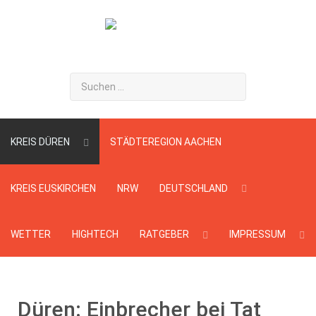
Suchen
...
KREIS DÜREN
STÄDTEREGION AACHEN
KREIS EUSKIRCHEN
NRW
DEUTSCHLAND
WETTER
HIGHTECH
RATGEBER
IMPRESSUM
Düren: Einbrecher bei Tat