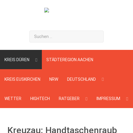
Suchen
...
KREIS DÜREN
STÄDTEREGION AACHEN
KREIS EUSKIRCHEN
NRW
DEUTSCHLAND
WETTER
HIGHTECH
RATGEBER
IMPRESSUM
Kreuzau: Handtaschenraub