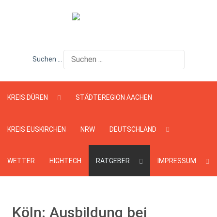
Suchen ...
KREIS DÜREN
STÄDTEREGION AACHEN
KREIS EUSKIRCHEN
NRW
DEUTSCHLAND
WETTER
HIGHTECH
RATGEBER
IMPRESSUM
Köln: Ausbildung bei