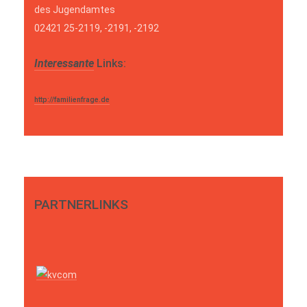
des Jugendamtes
02421 25-2119, -2191, -2192
Interessante
Links:
http://familienfrage.de
PARTNERLINKS