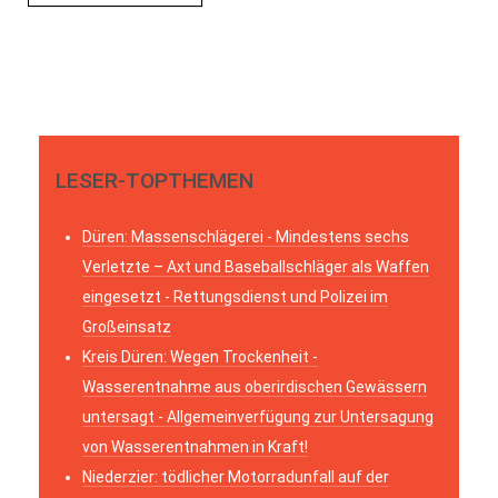
LESER-TOPTHEMEN
Düren: Massenschlägerei - Mindestens sechs
Verletzte – Axt und Baseballschläger als Waffen
eingesetzt - Rettungsdienst und Polizei im
Großeinsatz
Kreis Düren: Wegen Trockenheit -
Wasserentnahme aus oberirdischen Gewässern
untersagt - Allgemeinverfügung zur Untersagung
von Wasserentnahmen in Kraft!
Niederzier: tödlicher Motorradunfall auf der