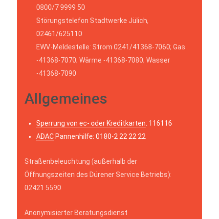
0800/7 9999 50
Störungstelefon Stadtwerke Jülich,
02461/625110
EWV-Meldestelle: Strom 0241/41368-7060; Gas
-41368-7070; Wärme -41368-7080; Wasser
-41368-7090
Allgemeines
Sperrung von ec- oder Kreditkarten
: 116116
ADAC
Pannenhilfe: 0180-2 22 22 22
Straßenbeleuchtung (außerhalb der
Öffnungszeiten des Dürener Service Betriebs):
02421 5590
Anonymisierter Beratungsdienst