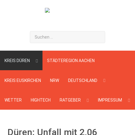
Suchen
...
KREIS DÜREN
STÄDTEREGION AACHEN
KREIS EUSKIRCHEN
NRW
DEUTSCHLAND
WETTER
HIGHTECH
RATGEBER
IMPRESSUM
Düren: Unfall mit 2,06