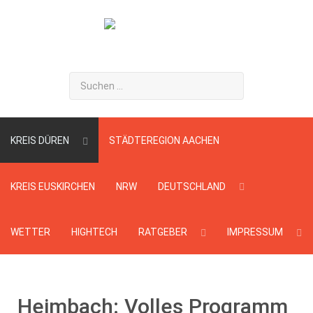
Suchen
...
KREIS DÜREN
STÄDTEREGION AACHEN
KREIS EUSKIRCHEN
NRW
DEUTSCHLAND
WETTER
HIGHTECH
RATGEBER
IMPRESSUM
Heimbach: Volles Programm