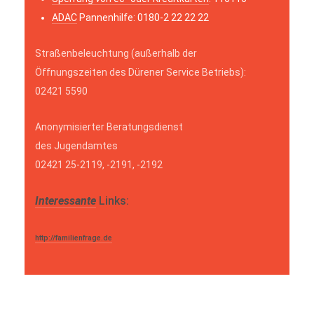
ADAC
Pannenhilfe: 0180-2 22 22 22
Straßenbeleuchtung (außerhalb der
Öffnungszeiten des Dürener Service Betriebs):
02421 5590
Anonymisierter Beratungsdienst
des Jugendamtes
02421 25-2119, -2191, -2192
Interessante
Links:
http://familienfrage.de