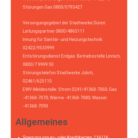
Störungen Gas 0800/0793427
Versorgungsgebiet der Stadtwerke Düren:
Leitungspartner 0800/4865111
Innung für Sanitär- und Heizungstechnik:
02422/9533999
Entstörungsdienst Erdgas: Betriebsstelle Linnich,
0800/7 9999 50
Störungstelefon Stadtwerke Jülich,
02461/625110
EWV-Meldestelle: Strom 0241/41368-7060; Gas
-41368-7070; Wärme -41368-7080; Wasser
-41368-7090
Allgemeines
Sperrung von ec- oder Kreditkarten
: 116116