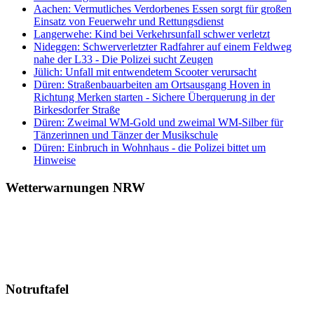
Aachen: Vermutliches Verdorbenes Essen sorgt für großen
Einsatz von Feuerwehr und Rettungsdienst
Langerwehe: Kind bei Verkehrsunfall schwer verletzt
Nideggen: Schwerverletzter Radfahrer auf einem Feldweg
nahe der L33 - Die Polizei sucht Zeugen
Jülich: Unfall mit entwendetem Scooter verursacht
Düren: Straßenbauarbeiten am Ortsausgang Hoven in
Richtung Merken starten - Sichere Überquerung in der
Birkesdorfer Straße
Düren: Zweimal WM-Gold und zweimal WM-Silber für
Tänzerinnen und Tänzer der Musikschule
Düren: Einbruch in Wohnhaus - die Polizei bittet um
Hinweise
Wetterwarnungen NRW
Notruftafel