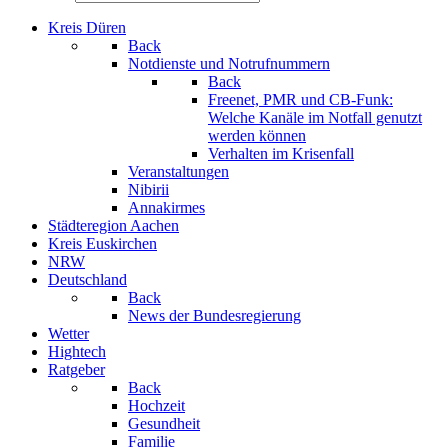
Kreis Düren
Back
Notdienste und Notrufnummern
Back
Freenet, PMR und CB-Funk:
Welche Kanäle im Notfall genutzt
werden können
Verhalten im Krisenfall
Veranstaltungen
Nibirii
Annakirmes
Städteregion Aachen
Kreis Euskirchen
NRW
Deutschland
Back
News der Bundesregierung
Wetter
Hightech
Ratgeber
Back
Hochzeit
Gesundheit
Familie