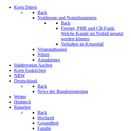
Kreis Düren
Back
Notdienste und Notrufnummern
Back
Freenet, PMR und CB-Funk:
Welche Kanäle im Notfall genutzt
werden können
Verhalten im Krisenfall
Veranstaltungen
Nibirii
Annakirmes
Städteregion Aachen
Kreis Euskirchen
NRW
Deutschland
Back
News der Bundesregierung
Wetter
Hightech
Ratgeber
Back
Hochzeit
Gesundheit
Familie