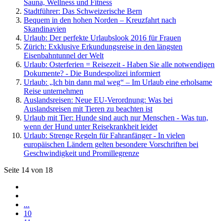
Sauna, Wellness und Fitness
Stadtführer: Das Schweizerische Bern
Bequem in den hohen Norden – Kreuzfahrt nach
Skandinavien
Urlaub: Der perfekte Urlaubslook 2016 für Frauen
Zürich: Exklusive Erkundungsreise in den längsten
Eisenbahntunnel der Welt
Urlaub: Osterferien = Reisezeit - Haben Sie alle notwendigen
Dokumente? - Die Bundespolizei informiert
Urlaub: „Ich bin dann mal weg“ – Im Urlaub eine erholsame
Reise unternehmen
Auslandsreisen: Neue EU-Verordnung: Was bei
Auslandsreisen mit Tieren zu beachten ist
Urlaub mit Tier: Hunde sind auch nur Menschen - Was tun,
wenn der Hund unter Reisekrankheit leidet
Urlaub: Strenge Regeln für Fahranfänger - In vielen
europäischen Ländern gelten besondere Vorschriften bei
Geschwindigkeit und Promillegrenze
Seite 14 von 18
...
10