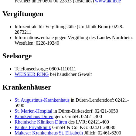
Festnetz unter 0800 00 22833 (kostenlos)
www.aknr.de
Vergiftungen
Infozentrale für Vergiftungsfälle (Uniklinik Bonn): 0228-
2873211
Informationszentrale gegen Vergiftung des Landes Nordrhein-
Westfalen: 0228-19240
Seelsorge
Telefonseelsorge: 0800-1110111
WEISSER RING
bei häuslicher Gewalt
Krankenhäuser
St. Augustinus-Krankenhaus
in Düren-Lendersdorf: 02421-
5990
St. Marien-Hospital
in Düren-Birkesdorf: 02421-8050
Krankenhaus Düren
gem. GmbH: 02421-300
Rheinische Kliniken Düren
des LVR: 02421-400
Paulus-Privatklinik
GmbH & Co. KG: 02421-28030
Malteser Krankenhaus St. Elisabeth
Jülich: 02461-6200