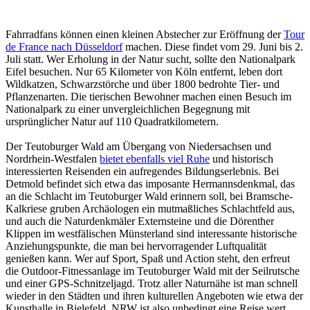
Fahrradfans können einen kleinen Abstecher zur Eröffnung der
Tour
de France nach Düsseldorf
machen. Diese findet vom 29. Juni bis 2.
Juli statt. Wer Erholung in der Natur sucht, sollte den Nationalpark
Eifel besuchen. Nur 65 Kilometer von Köln entfernt, leben dort
Wildkatzen, Schwarzstörche und über 1800 bedrohte Tier- und
Pflanzenarten. Die tierischen Bewohner machen einen Besuch im
Nationalpark zu einer unvergleichlichen Begegnung mit
ursprünglicher Natur auf 110 Quadratkilometern.
Der Teutoburger Wald am Übergang von Niedersachsen und
Nordrhein-Westfalen
bietet ebenfalls viel Ruhe
und historisch
interessierten Reisenden ein aufregendes Bildungserlebnis. Bei
Detmold befindet sich etwa das imposante Hermannsdenkmal, das
an die Schlacht im Teutoburger Wald erinnern soll, bei Bramsche-
Kalkriese gruben Archäologen ein mutmaßliches Schlachtfeld aus,
und auch die Naturdenkmäler Externsteine und die Dörenther
Klippen im westfälischen Münsterland sind interessante historische
Anziehungspunkte, die man bei hervorragender Luftqualität
genießen kann. Wer auf Sport, Spaß und Action steht, den erfreut
die Outdoor-Fitnessanlage im Teutoburger Wald mit der Seilrutsche
und einer GPS-Schnitzeljagd. Trotz aller Naturnähe ist man schnell
wieder in den Städten und ihren kulturellen Angeboten wie etwa der
Kunsthalle in Bielefeld. NRW ist also unbedingt eine Reise wert.