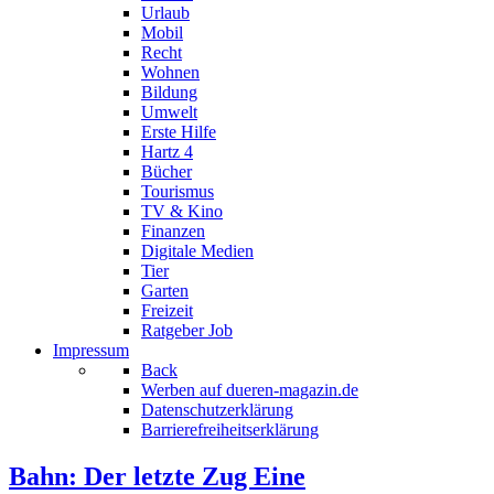
Urlaub
Mobil
Recht
Wohnen
Bildung
Umwelt
Erste Hilfe
Hartz 4
Bücher
Tourismus
TV & Kino
Finanzen
Digitale Medien
Tier
Garten
Freizeit
Ratgeber Job
Impressum
Back
Werben auf dueren-magazin.de
Datenschutzerklärung
Barrierefreiheitserklärung
Bahn: Der letzte Zug Eine