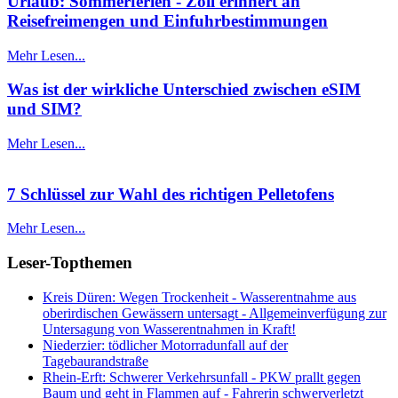
Urlaub: Sommerferien - Zoll erinnert an
Reisefreimengen und Einfuhrbestimmungen
Mehr Lesen...
Was ist der wirkliche Unterschied zwischen eSIM
und SIM?
Mehr Lesen...
7 Schlüssel zur Wahl des richtigen Pelletofens
Mehr Lesen...
Leser-Topthemen
Kreis Düren: Wegen Trockenheit - Wasserentnahme aus
oberirdischen Gewässern untersagt - Allgemeinverfügung zur
Untersagung von Wasserentnahmen in Kraft!
Niederzier: tödlicher Motorradunfall auf der
Tagebaurandstraße
Rhein-Erft: Schwerer Verkehrsunfall - PKW prallt gegen
Baum und geht in Flammen auf - Fahrerin schwerverletzt