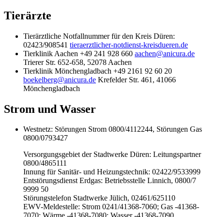
Tierärzte
Tierärztliche Notfallnummer für den Kreis Düren:
02423/908541
tieraerztlicher-notdienst-kreisdueren.de
Tierklinik Aachen +49 241 928 660
aachen@anicura.de
Trierer Str. 652-658, 52078 Aachen
Tierklinik Mönchengladbach +49 2161 92 60 20
boekelberg@anicura.de
Krefelder Str. 461, 41066
Mönchengladbach
Strom und Wasser
Westnetz: Störungen Strom 0800/4112244, Störungen Gas
0800/0793427
Versorgungsgebiet der Stadtwerke Düren: Leitungspartner
0800/4865111
Innung für Sanitär- und Heizungstechnik: 02422/9533999
Entstörungsdienst Erdgas: Betriebsstelle Linnich, 0800/7
9999 50
Störungstelefon Stadtwerke Jülich, 02461/625110
EWV-Meldestelle: Strom 0241/41368-7060; Gas -41368-
7070; Wärme -41368-7080; Wasser -41368-7090