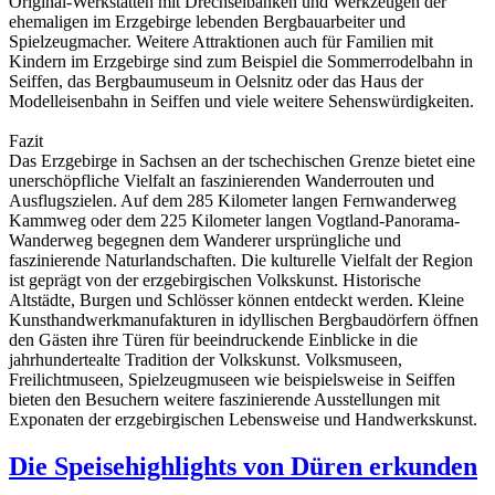
Original-Werkstätten mit Drechselbänken und Werkzeugen der
ehemaligen im Erzgebirge lebenden Bergbauarbeiter und
Spielzeugmacher. Weitere Attraktionen auch für Familien mit
Kindern im Erzgebirge sind zum Beispiel die Sommerrodelbahn in
Seiffen, das Bergbaumuseum in Oelsnitz oder das Haus der
Modelleisenbahn in Seiffen und viele weitere Sehenswürdigkeiten.
Fazit
Das Erzgebirge in Sachsen an der tschechischen Grenze bietet eine
unerschöpfliche Vielfalt an faszinierenden Wanderrouten und
Ausflugszielen. Auf dem 285 Kilometer langen Fernwanderweg
Kammweg oder dem 225 Kilometer langen Vogtland-Panorama-
Wanderweg begegnen dem Wanderer ursprüngliche und
faszinierende Naturlandschaften. Die kulturelle Vielfalt der Region
ist geprägt von der erzgebirgischen Volkskunst. Historische
Altstädte, Burgen und Schlösser können entdeckt werden. Kleine
Kunsthandwerkmanufakturen in idyllischen Bergbaudörfern öffnen
den Gästen ihre Türen für beeindruckende Einblicke in die
jahrhundertealte Tradition der Volkskunst. Volksmuseen,
Freilichtmuseen, Spielzeugmuseen wie beispielsweise in Seiffen
bieten den Besuchern weitere faszinierende Ausstellungen mit
Exponaten der erzgebirgischen Lebensweise und Handwerkskunst.
Die Speisehighlights von Düren erkunden