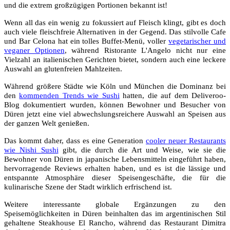
und die extrem großzügigen Portionen bekannt ist!
Wenn all das ein wenig zu fokussiert auf Fleisch klingt, gibt es doch
auch viele fleischfreie Alternativen in der Gegend. Das stilvolle Cafe
und Bar Celona hat ein tolles Buffet-Menü, voller
vegetarischer und
veganer Optionen
, während Ristorante L'Angelo nicht nur eine
Vielzahl an italienischen Gerichten bietet, sondern auch eine leckere
Auswahl an glutenfreien Mahlzeiten.
Während größere Städte wie Köln und München die Dominanz bei
den
kommenden Trends wie Sushi
hatten, die auf dem Deliveroo-
Blog dokumentiert wurden, können Bewohner und Besucher von
Düren jetzt eine viel abwechslungsreichere Auswahl an Speisen aus
der ganzen Welt genießen.
Das kommt daher, dass es eine Generation
cooler neuer Restaurants
wie Nishi Sushi
gibt, die durch die Art und Weise, wie sie die
Bewohner von Düren in japanische Lebensmitteln eingeführt haben,
hervorragende Reviews erhalten haben, und es ist die lässige und
entspannte Atmosphäre dieser Speisengeschäfte, die für die
kulinarische Szene der Stadt wirklich erfrischend ist.
Weitere interessante globale Ergänzungen zu den
Speisemöglichkeiten in Düren beinhalten das im argentinischen Stil
gehaltene Steakhouse El Rancho, während das Restaurant Dimitra