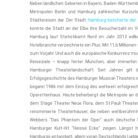
Neben ländlichen Gebieten in Bayern, Baden-Württemb
Metropolen Berlin und Hamburg zahlreicher Kurzurlau
Städtereisen dar. Der Stadt
Hamburg bescherte der 
konnte die Stadt an der Elbe ihre Besucherzahl im V
Hamburg laut Statistikamt Nord im Jahr 2013 will
Hotelbranche verzeichnete ein Plus. Mit 11,6 Millione
zum Vorjahr. Und auch die europäische Konkurrenz mu
Reiseziele – knapp hinter München, aber immerhin
Hamburger Theaterlandschaft. Seit Jahren gilt 
Erfolgsgeschichte des Hamburger Musical-Theaters is
begann 1986 mit dem Einzug des weltweit erfolgreic
Operettenhaus. Heute beherbergt die Metropole an 
dem Stage Theater Neue Flora, dem St.Pauli Theate
renommierte Theaterhäuser, die neben weltberühmte
Webbers "Das Phantom der Oper" auch deutsche Ei
Hamburger Kult-Hit "Heisse Ecke" zeigen. Längst
Hamburgs entwickelt, allem voran Deutschlands Liebli