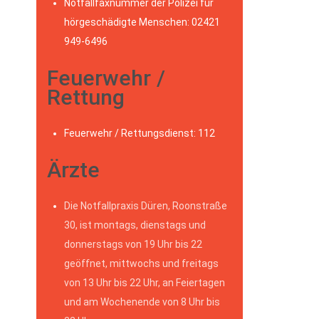
Notfallfaxnummer der Polizei für
hörgeschädigte Menschen: 02421
949-6496
Feuerwehr /
Rettung
Feuerwehr / Rettungsdienst: 112
Ärzte
Die Notfallpraxis Düren, Roonstraße
30, ist montags, dienstags und
donnerstags von 19 Uhr bis 22
geöffnet, mittwochs und freitags
von 13 Uhr bis 22 Uhr, an Feiertagen
und am Wochenende von 8 Uhr bis