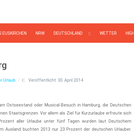
Suchen
...
S EUSKIRCHEN
NRW
DEUTSCHLAND
WETTER
HIG
rg
r Urlaub
Veröffentlicht: 30. April 2014
n am Ostseestand oder Musical-Besuch in Hamburg, die Deutschen
enen Staatsgrenzen. Vor allem als Ziel für Kurzurlaube erfreute sich
 Prozent aller Urlaube unter fünf Tagen wurden laut Deutschem
 im Ausland buchten 2013 nur 23 Prozent der deutschen Urlauber.