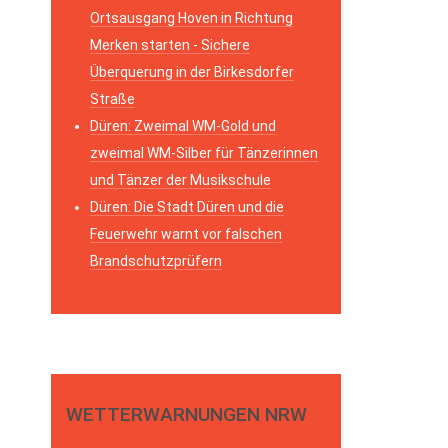
Ortsausgang Hoven in Richtung
Merken starten - Sichere
Überquerung in der Birkesdorfer
Straße
Düren: Zweimal WM-Gold und
zweimal WM-Silber für Tänzerinnen
und Tänzer der Musikschule
Düren: Die Stadt Düren und die
Feuerwehr warnt vor falschen
Brandschutzprüfern
WETTERWARNUNGEN NRW