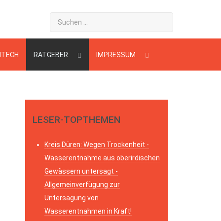
HTECH
RATGEBER
IMPRESSUM
LESER-TOPTHEMEN
Kreis Düren: Wegen Trockenheit -
Wasserentnahme aus oberirdischen
Gewässern untersagt -
Allgemeinverfügung zur
Untersagung von
Wasserentnahmen in Kraft!