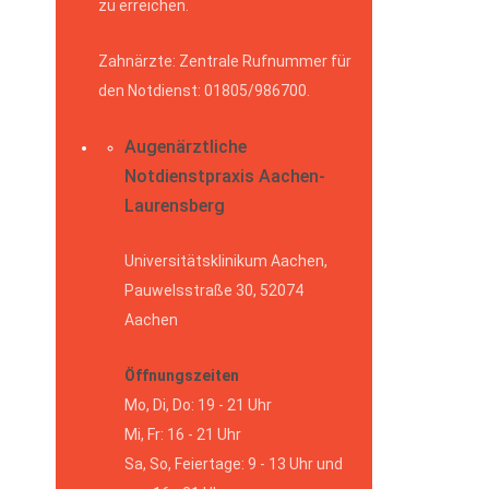
zu erreichen.
Zahnärzte: Zentrale Rufnummer für
den Notdienst: 01805/986700.
Augenärztliche
Notdienstpraxis Aachen-
Laurensberg
Universitätsklinikum Aachen,
Pauwelsstraße 30, 52074
Aachen
Öffnungszeiten
Mo, Di, Do: 19 - 21 Uhr
Mi, Fr: 16 - 21 Uhr
Sa, So, Feiertage: 9 - 13 Uhr und