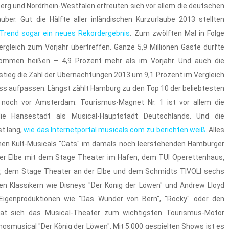
erg und Nordrhein-Westfalen erfreuten sich vor allem die deutschen
ber. Gut die Hälfte aller inländischen Kurzurlaube 2013 stellten
Trend sogar ein neues Rekordergebnis
. Zum zwölften Mal in Folge
ergleich zum Vorjahr übertreffen. Ganze 5,9 Millionen Gäste durfte
kommen heißen – 4,9 Prozent mehr als im Vorjahr. Und auch die
n stieg die Zahl der Übernachtungen 2013 um 9,1 Prozent im Vergleich
ss aufpassen: Längst zählt Hamburg zu den Top 10 der beliebtesten
 noch vor Amsterdam. Tourismus-Magnet Nr. 1 ist vor allem die
die Hansestadt als Musical-Hauptstadt Deutschlands. Und die
t lang,
wie das Internetportal musicals.com zu berichten weiß
. Alles
hen Kult-Musicals "Cats" im damals noch leerstehenden Hamburger
der Elbe mit dem Stage Theater im Hafen, dem TUI Operettenhaus,
r, dem Stage Theater an der Elbe und dem Schmidts TIVOLI sechs
n Klassikern wie Disneys "Der König der Löwen" und Andrew Lloyd
genproduktionen wie "Das Wunder von Bern", "Rocky" oder den
 hat sich das Musical-Theater zum wichtigsten Tourismus-Motor
ngsmusical "Der König der Löwen". Mit 5.000 gespielten Shows ist es