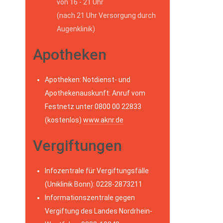
von 16 - 21 Uhr
(nach 21 Uhr Versorgung durch
Augenklinik)
Apotheken
Apotheken: Notdienst- und
Apothekenauskunft: Anruf vom
Festnetz unter 0800 00 22833
(kostenlos)
www.aknr.de
Vergiftungen
Infozentrale für Vergiftungsfälle
(Uniklinik Bonn): 0228-2873211
Informationszentrale gegen
Vergiftung des Landes Nordrhein-