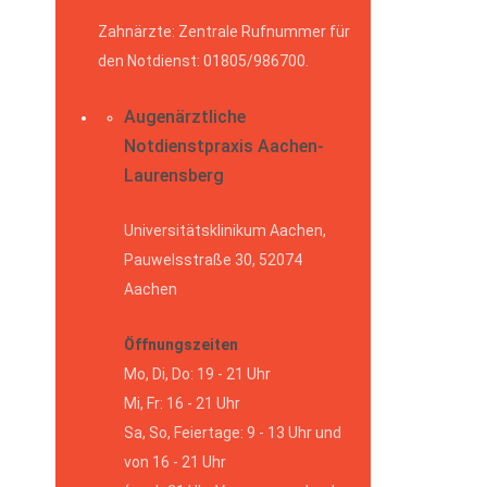
Zahnärzte: Zentrale Rufnummer für
den Notdienst: 01805/986700.
Augenärztliche
Notdienstpraxis Aachen-
Laurensberg
Universitätsklinikum Aachen,
Pauwelsstraße 30, 52074
Aachen
Öffnungszeiten
Mo, Di, Do: 19 - 21 Uhr
Mi, Fr: 16 - 21 Uhr
Sa, So, Feiertage: 9 - 13 Uhr und
von 16 - 21 Uhr