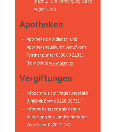
(nach 21 Uhr Versorgung durch
Augenklinik)
Apotheken
Apotheken: Notdienst- und
Apothekenauskunft: Anruf vom
Festnetz unter 0800 00 22833
(kostenlos)
www.aknr.de
Vergiftungen
Infozentrale für Vergiftungsfälle
(Uniklinik Bonn): 0228-2873211
Informationszentrale gegen
Vergiftung des Landes Nordrhein-
Westfalen: 0228-19240