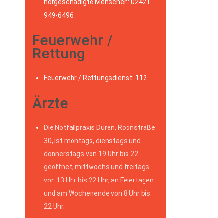
hörgeschädigte Menschen: 02421
949-6496
Feuerwehr /
Rettung
Feuerwehr / Rettungsdienst: 112
Ärzte
Die Notfallpraxis Düren, Roonstraße
30, ist montags, dienstags und
donnerstags von 19 Uhr bis 22
geöffnet, mittwochs und freitags
von 13 Uhr bis 22 Uhr, an Feiertagen
und am Wochenende von 8 Uhr bis
22 Uhr.