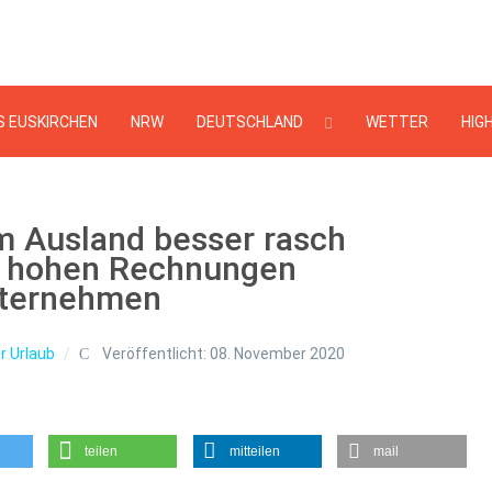
Suchen
...
S EUSKIRCHEN
NRW
DEUTSCHLAND
WETTER
HIG
m Ausland besser rasch
r hohen Rechnungen
nternehmen
r Urlaub
Veröffentlicht: 08. November 2020
teilen
mitteilen
mail