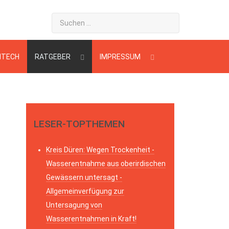
HTECH
RATGEBER
IMPRESSUM
LESER-TOPTHEMEN
Kreis Düren: Wegen Trockenheit -
Wasserentnahme aus oberirdischen
Gewässern untersagt -
Allgemeinverfügung zur
Untersagung von
Wasserentnahmen in Kraft!