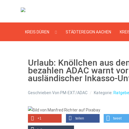
KREIS DÜREN
STÄDTEREGION AACHEN
KREI
Urlaub: Knöllchen aus de
bezahlen ADAC warnt vo
ausländischer Inkasso-U
Geschrieben Von
PM-EXT/ADAC
Kategorie:
Ratgebe
+1
teilen
tweet