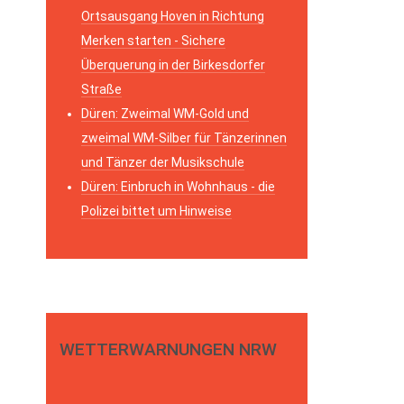
Ortsausgang Hoven in Richtung
Merken starten - Sichere
Überquerung in der Birkesdorfer
Straße
Düren: Zweimal WM-Gold und
zweimal WM-Silber für Tänzerinnen
und Tänzer der Musikschule
Düren: Einbruch in Wohnhaus - die
Polizei bittet um Hinweise
WETTERWARNUNGEN NRW