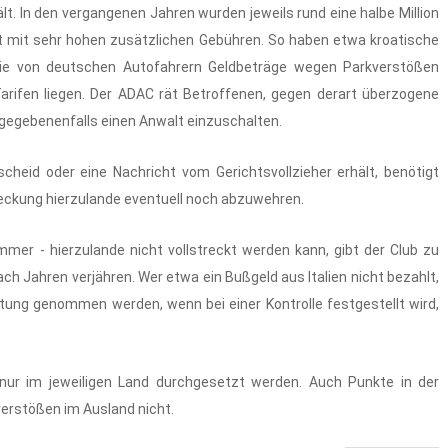
. In den vergangenen Jahren wurden jeweils rund eine halbe Million
 mit sehr hohen zusätzlichen Gebühren. So haben etwa kroatische
sie von deutschen Autofahrern Geldbeträge wegen Parkverstößen
Tarifen liegen. Der ADAC rät Betroffenen, gegen derart überzogene
 gegebenenfalls einen Anwalt einzuschalten.
eid oder eine Nachricht vom Gerichtsvollzieher erhält, benötigt
eckung hierzulande eventuell noch abzuwehren.
er - hierzulande nicht vollstreckt werden kann, gibt der Club zu
h Jahren verjähren. Wer etwa ein Bußgeld aus Italien nicht bezahlt,
Haftung genommen werden, wenn bei einer Kontrolle festgestellt wird,
nur im jeweiligen Land durchgesetzt werden. Auch Punkte in der
verstößen im Ausland nicht.