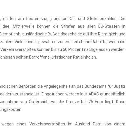
en, sollten am besten zügig und an Ort und Stelle bezahlen. Die
 Idee. Mittlerweile können die Strafen aus allen EU-Staaten in
C empfiehlt, ausländische Bußgeldbescheide auf ihre Richtigkeit und
bezahlen. Viele Länder gewähren zudem teils hohe Rabatte, wenn die
es Verkehrsverstoßes können bis zu 50 Prozent nachgelassen werden.
nissen sollten Betroffene juristischen Rat einholen.
sländischen Behörden die Angelegenheit an das Bundesamt für Justiz
ßgeldern zuständig ist. Eingetrieben werden laut ADAC grundsätzlich
usnahme von Österreich, wo die Grenze bei 25 Euro liegt. Darin
tungskosten.
n wegen eines Verkehrsverstoßes im Ausland Post von einem