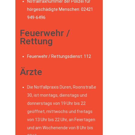
Notfallfaxnummer der Polizei für
hörgeschädigte Menschen: 02421
949-6496
Feuerwehr /
Rettung
Feuerwehr / Rettungsdienst: 112
Ärzte
Die Notfallpraxis Düren, Roonstraße
30, ist montags, dienstags und
donnerstags von 19 Uhr bis 22
geöffnet, mittwochs und freitags
von 13 Uhr bis 22 Uhr, an Feiertagen
und am Wochenende von 8 Uhr bis