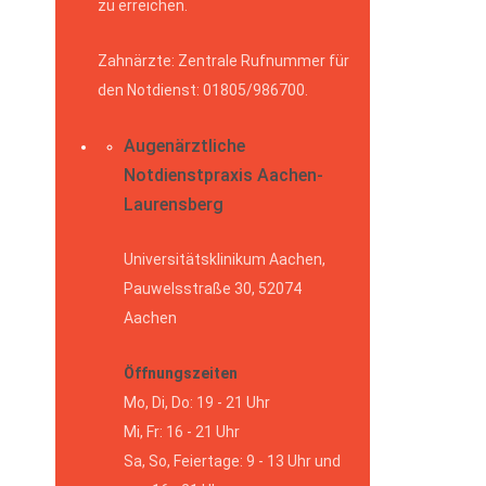
zu erreichen.
Zahnärzte: Zentrale Rufnummer für
den Notdienst: 01805/986700.
Augenärztliche
Notdienstpraxis Aachen-
Laurensberg
Universitätsklinikum Aachen,
Pauwelsstraße 30, 52074
Aachen
Öffnungszeiten
Mo, Di, Do: 19 - 21 Uhr
Mi, Fr: 16 - 21 Uhr
Sa, So, Feiertage: 9 - 13 Uhr und