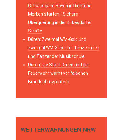
Ortsausgang Hoven in Richtung
Merken starten - Sichere
Überquerung in der Birkesdorfer
Straße
Düren: Zweimal WM-Gold und
zweimal WM-Silber für Tänzerinnen
und Tänzer der Musikschule
Düren: Die Stadt Düren und die
Feuerwehr warnt vor falschen
Brandschutzprüfern
WETTERWARNUNGEN NRW