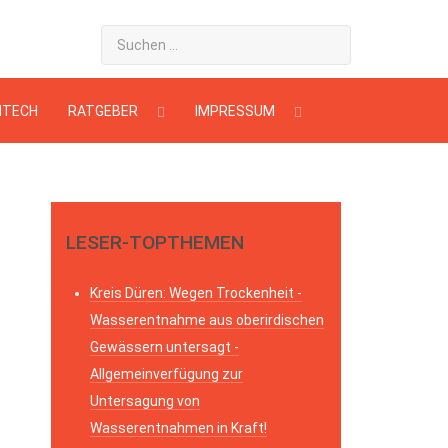
HTECH
RATGEBER
IMPRESSUM
LESER-TOPTHEMEN
Kreis Düren: Wegen Trockenheit -
Wasserentnahme aus oberirdischen
Gewässern untersagt -
Allgemeinverfügung zur
Untersagung von
Wasserentnahmen in Kraft!