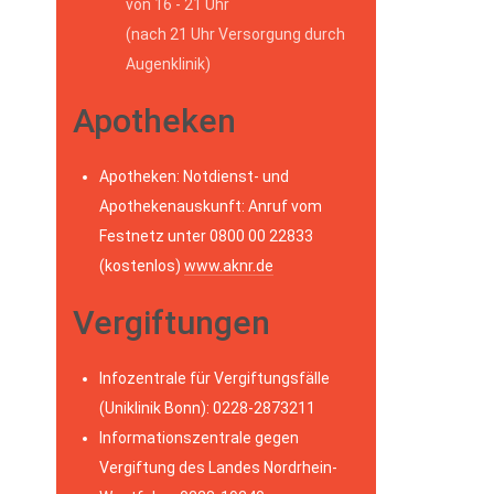
von 16 - 21 Uhr
(nach 21 Uhr Versorgung durch
Augenklinik)
Apotheken
Apotheken: Notdienst- und
Apothekenauskunft: Anruf vom
Festnetz unter 0800 00 22833
(kostenlos)
www.aknr.de
Vergiftungen
Infozentrale für Vergiftungsfälle
(Uniklinik Bonn): 0228-2873211
Informationszentrale gegen
Vergiftung des Landes Nordrhein-