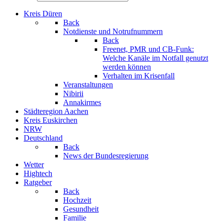
Kreis Düren
Back
Notdienste und Notrufnummern
Back
Freenet, PMR und CB-Funk:
Welche Kanäle im Notfall genutzt
werden können
Verhalten im Krisenfall
Veranstaltungen
Nibirii
Annakirmes
Städteregion Aachen
Kreis Euskirchen
NRW
Deutschland
Back
News der Bundesregierung
Wetter
Hightech
Ratgeber
Back
Hochzeit
Gesundheit
Familie