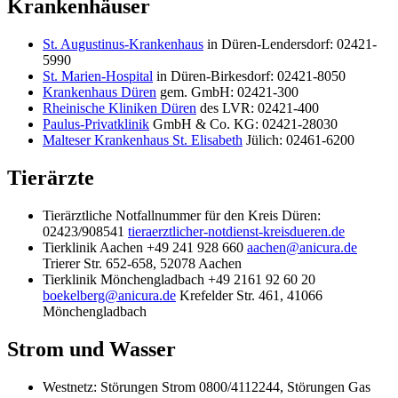
Krankenhäuser
St. Augustinus-Krankenhaus
in Düren-Lendersdorf: 02421-
5990
St. Marien-Hospital
in Düren-Birkesdorf: 02421-8050
Krankenhaus Düren
gem. GmbH: 02421-300
Rheinische Kliniken Düren
des LVR: 02421-400
Paulus-Privatklinik
GmbH & Co. KG: 02421-28030
Malteser Krankenhaus St. Elisabeth
Jülich: 02461-6200
Tierärzte
Tierärztliche Notfallnummer für den Kreis Düren:
02423/908541
tieraerztlicher-notdienst-kreisdueren.de
Tierklinik Aachen +49 241 928 660
aachen@anicura.de
Trierer Str. 652-658, 52078 Aachen
Tierklinik Mönchengladbach +49 2161 92 60 20
boekelberg@anicura.de
Krefelder Str. 461, 41066
Mönchengladbach
Strom und Wasser
Westnetz: Störungen Strom 0800/4112244, Störungen Gas