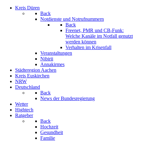
Kreis Düren
Back
Notdienste und Notrufnummern
Back
Freenet, PMR und CB-Funk:
Welche Kanäle im Notfall genutzt
werden können
Verhalten im Krisenfall
Veranstaltungen
Nibirii
Annakirmes
Städteregion Aachen
Kreis Euskirchen
NRW
Deutschland
Back
News der Bundesregierung
Wetter
Hightech
Ratgeber
Back
Hochzeit
Gesundheit
Familie