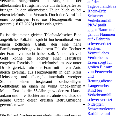
versucht, Bürgerinnen und Bürger mit der
auf der
altbekannten Betrugsmethode um ihr Erspartes zu
Tagebaurandstra
bringen. In den allermeisten Fällen blieb es bei
Rhein-Erft:
einem telefonischen Versuch. Doch der Anruf bei
Schwerer
einer 55-jährigen Frau aus Herzogenrath war
Verkehrsunfall -
gestern (18.02.2025) leider erfolgreich.
PKW prallt
gegen Baum und
geht in Flammen
Es ist die immer gleiche Telefon-Masche: Eine
auf - Fahrerin
angebliche Polizistin spricht hochemotional von
schwerverletzt
einem tödlichen Unfall, den eine nahe
Aachen:
Familienangehörige - in diesem Fall die Tochter
Vermutliches
der Frau - verursacht haben soll. Nur durch viel
Verdorbenes
Geld könne die Tochter einer Haftstrafe
Essen sorgt für
entgehen. Psychisch und telefonisch massiv unter
großen Einsatz
Druck gesetzt, fuhr die Frau mit ihrem Auto
von Feuerwehr
gleich zweimal aus Herzogenrath in den Kreis
und
Heinsberg und übergab innerhalb weniger
Rettungsdienst
Stunden einen insgesamt sechsstelligen
Langerwehe:
Geldbetrag: an einen ihr völlig unbekannten
Kind bei
Mann. Erst als die 55-Jährige wieder zu Hause
Verkehrsunfall
ankam und ihre Tochter anrief, ahnte sie, dass sie
schwer verletzt
gerade Opfer dieser dreisten Betrugsmasche
Nideggen:
geworden war.
Schwerverletzter
Radfahrer auf
Die Polizei Aachen warnt eindringlich und erneut