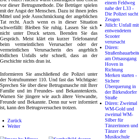
einem Feldweg
vor dieser Betrugsmethode. Die Betrüger spielen
nahe der L33 -
mit der Angst der Menschen. Dazu ist ihnen jedes
Die Polizei sucht
Mittel und jede Ausschmückung der angeblichen
Zeugen
Tat recht. Auch wenn es in dieser Situation
Jülich: Unfall mit
schwerfällt: Bleiben Sie ruhig. Lassen Sie sich
entwendetem
nicht unter Druck setzen. Beenden Sie das
Scooter
Gespräch. Meist klärt ein kurzer Telefonanruf
verursacht
beim vermeintlichen Verursacher oder der
Düren:
vermeintlichen Verursacherin des angeblich
Straßenbauarbeit
tödlichen Unfalls sehr schnell, dass an der
am Ortsausgang
Geschichte nichts dran ist.
Hoven in
Richtung
Informieren Sie anschließend die Polizei unter
Merken starten -
der Notrufnummer 110. Und fast das Wichtigste:
Sichere
Sprechen Sie über diese Betrugsmasche mit Ihrer
Überquerung in
Familie und im Freundes- und Bekanntenkreis.
der Birkesdorfer
Warnen Sie jüngere wie auch ältere Verwandte,
Straße
Freunde und Bekannte. Denn nur wer informiert
Düren: Zweimal
ist, kann den Betrugsversuchen trotzen.
WM-Gold und
zweimal WM-
Silber für
Zurück
Tänzerinnen und
Weiter
Tänzer der
Musikschule