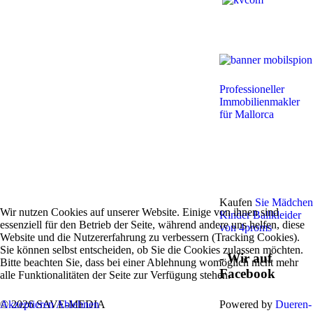
Professioneller
Immobilienmakler
für Mallorca
Kaufen
Sie Mädchen
Wir nutzen Cookies auf unserer Website. Einige von ihnen sind
Kinder Ballkleider
essenziell für den Betrieb der Seite, während andere uns helfen, diese
von 4proms
Website und die Nutzererfahrung zu verbessern (Tracking Cookies).
Sie können selbst entscheiden, ob Sie die Cookies zulassen möchten.
- Wir auf
Bitte beachten Sie, dass bei einer Ablehnung womöglich nicht mehr
Facebook
alle Funktionalitäten der Seite zur Verfügung stehen.
© 2026 SAVE-MEDIA
Powered by
Dueren-
Akzeptieren
Ablehnen