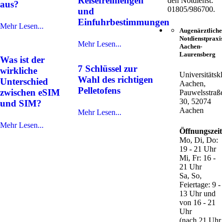
Reisefreimengen
den Notdienst:
aus?
01805/986700.
und
Einfuhrbestimmungen
Mehr Lesen...
Augenärztliche
Notdienstpraxi
Mehr Lesen...
Aachen-
Laurensberg
Was ist der
7 Schlüssel zur
wirkliche
Universitätsk
Wahl des richtigen
Unterschied
Aachen,
Pelletofens
zwischen eSIM
Pauwelsstraß
30, 52074
und SIM?
Aachen
Mehr Lesen...
Mehr Lesen...
Öffnungszei
Mo, Di, Do:
19 - 21 Uhr
Mi, Fr: 16 -
21 Uhr
Sa, So,
Feiertage: 9 -
13 Uhr und
von 16 - 21
Uhr
(nach 21 Uhr