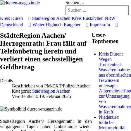
Suchen ...
Kreis Düren
Städteregion Aachen
Kreis Euskirchen
NRW
Deutschland
Wetter
Hightech
Ratgeber
Impressum
StädteRegion Aachen/
Leser-
Topthemen
Herzogenrath: Frau fällt auf
Telefonbetrug herein und
Kreis Düren:
verliert einen sechsstelligen
Wegen
Trockenheit -
Geldbetrag
Wasserentnahme
aus oberirdischen
Gewässern
Details
untersagt -
Geschrieben von
PM-EXT/Polizei Aachen
Allgemeinverfüg
Kategorie:
Städteregion Aachen
zur Untersagung
Veröffentlicht: 19. Februar 2025
von
Wasserentnahme
in Kraft!
Niederzier:
StädteRegion Aachen/ Herzogenrath:
In den
tödlicher
vergangenen Tagen haben Unbekannte wieder
Motorradunfall