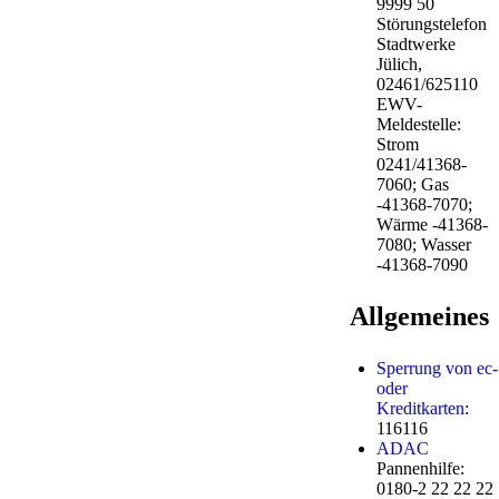
9999 50
Störungstelefon
Stadtwerke
Jülich,
02461/625110
EWV-
Meldestelle:
Strom
0241/41368-
7060; Gas
-41368-7070;
Wärme -41368-
7080; Wasser
-41368-7090
Allgemeines
Sperrung von ec-
oder
Kreditkarten
:
116116
ADAC
Pannenhilfe:
0180-2 22 22 22