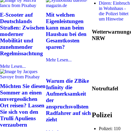
Düren: Einbruch
in Wohnhaus -
die Polizei bittet
E-Scooter auf
Mit welchen
um Hinweise
Deutschlands
Eigenleistungen
Straßen: Zwischen
kann man beim
Wetterwarnung
moderner
Hausbau bei den
NRW
Mobilität und
Gesamtkosten
zunehmender
sparen?
Regelmissachtung
Mehr Lesen...
Mehr Lesen...
Warum die ZBike
Möchten Sie diesen
Infinity die
Notruftafel
Sommer an einen
Aufmerksamkeit
unvergesslichen
der
Ort reisen? Lassen
anspruchsvollsten
Sie sich von den
Radfahrer auf sich
Polizei
Trulli Apuliens
zieht
verzaubern
Polizei: 110