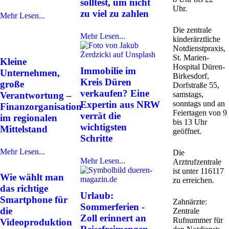
solltest, um nicht
Uhr.
zu viel zu zahlen
Mehr Lesen...
Die zentrale
Mehr Lesen...
kinderärztliche
Notdienstpraxis,
St. Marien-
Kleine
Hospital Düren-
Immobilie im
Unternehmen,
Birkesdorf,
Kreis Düren
große
Dorfstraße 55,
verkaufen? Eine
Verantwortung –
samstags,
Expertin aus NRW
sonntags und an
Finanzorganisation
Feiertagen von 9
verrät die
im regionalen
bis 13 Uhr
wichtigsten
Mittelstand
geöffnet.
Schritte
Mehr Lesen...
Die
Mehr Lesen...
Arztrufzentrale
ist unter 116117
Wie wählt man
zu erreichen.
das richtige
Urlaub:
Smartphone für
Zahnärzte:
Sommerferien -
die
Zentrale
Zoll erinnert an
Rufnummer für
Videoproduktion