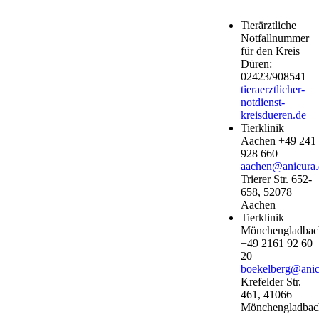
Tierärztliche
Notfallnummer
für den Kreis
Düren:
02423/908541
tieraerztlicher-
notdienst-
kreisdueren.de
Tierklinik
Aachen +49 241
928 660
aachen@anicura.
Trierer Str. 652-
658, 52078
Aachen
Tierklinik
Mönchengladbac
+49 2161 92 60
20
boekelberg@anic
Krefelder Str.
461, 41066
Mönchengladbac