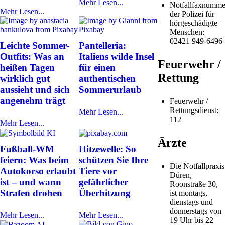
Mehr Lesen...
Notfallfaxnumme
Mehr Lesen...
der Polizei für
hörgeschädigte
Menschen:
02421 949-6496
Leichte Sommer-
Pantelleria:
Outfits: Was an
Italiens wilde Insel
Feuerwehr /
heißen Tagen
für einen
Rettung
wirklich gut
authentischen
aussieht und sich
Sommerurlaub
angenehm trägt
Feuerwehr /
Rettungsdienst:
Mehr Lesen...
112
Mehr Lesen...
Ärzte
Fußball-WM
Hitzewelle: So
feiern: Was beim
schützen Sie Ihre
Die Notfallpraxis
Autokorso erlaubt
Tiere vor
Düren,
ist – und wann
gefährlicher
Roonstraße 30,
Strafen drohen
Überhitzung
ist montags,
dienstags und
donnerstags von
Mehr Lesen...
Mehr Lesen...
19 Uhr bis 22