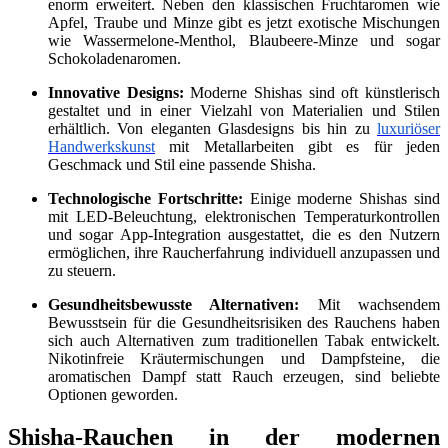
enorm erweitert. Neben den klassischen Fruchtaromen wie
Apfel, Traube und Minze gibt es jetzt exotische Mischungen
wie Wassermelone-Menthol, Blaubeere-Minze und sogar
Schokoladenaromen.
Innovative Designs:
Moderne Shishas sind oft künstlerisch
gestaltet und in einer Vielzahl von Materialien und Stilen
erhältlich. Von eleganten Glasdesigns bis hin zu
luxuriöser
Handwerkskunst
mit Metallarbeiten gibt es für jeden
Geschmack und Stil eine passende Shisha.
Technologische Fortschritte:
Einige moderne Shishas sind
mit LED-Beleuchtung, elektronischen Temperaturkontrollen
und sogar App-Integration ausgestattet, die es den Nutzern
ermöglichen, ihre Raucherfahrung individuell anzupassen und
zu steuern.
Gesundheitsbewusste Alternativen:
Mit wachsendem
Bewusstsein für die Gesundheitsrisiken des Rauchens haben
sich auch Alternativen zum traditionellen Tabak entwickelt.
Nikotinfreie Kräutermischungen und Dampfsteine, die
aromatischen Dampf statt Rauch erzeugen, sind beliebte
Optionen geworden.
Shisha-Rauchen in der modernen