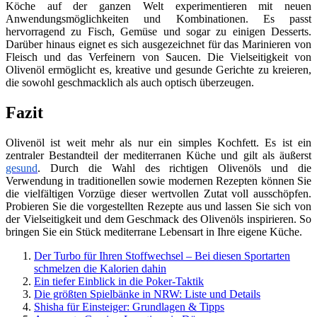
Köche auf der ganzen Welt experimentieren mit neuen
Anwendungsmöglichkeiten und Kombinationen. Es passt
hervorragend zu Fisch, Gemüse und sogar zu einigen Desserts.
Darüber hinaus eignet es sich ausgezeichnet für das Marinieren von
Fleisch und das Verfeinern von Saucen. Die Vielseitigkeit von
Olivenöl ermöglicht es, kreative und gesunde Gerichte zu kreieren,
die sowohl geschmacklich als auch optisch überzeugen.
Fazit
Olivenöl ist weit mehr als nur ein simples Kochfett. Es ist ein
zentraler Bestandteil der mediterranen Küche und gilt als äußerst
gesund
. Durch die Wahl des richtigen Olivenöls und die
Verwendung in traditionellen sowie modernen Rezepten können Sie
die vielfältigen Vorzüge dieser wertvollen Zutat voll ausschöpfen.
Probieren Sie die vorgestellten Rezepte aus und lassen Sie sich von
der Vielseitigkeit und dem Geschmack des Olivenöls inspirieren. So
bringen Sie ein Stück mediterrane Lebensart in Ihre eigene Küche.
Der Turbo für Ihren Stoffwechsel – Bei diesen Sportarten
schmelzen die Kalorien dahin
Ein tiefer Einblick in die Poker-Taktik
Die größten Spielbänke in NRW: Liste und Details
Shisha für Einsteiger: Grundlagen & Tipps