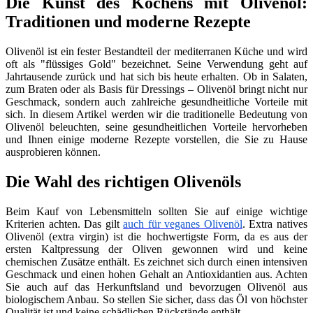
Die Kunst des Kochens mit Olivenöl:
Traditionen und moderne Rezepte
Olivenöl ist ein fester Bestandteil der mediterranen Küche und wird
oft als "flüssiges Gold" bezeichnet. Seine Verwendung geht auf
Jahrtausende zurück und hat sich bis heute erhalten. Ob in Salaten,
zum Braten oder als Basis für Dressings – Olivenöl bringt nicht nur
Geschmack, sondern auch zahlreiche gesundheitliche Vorteile mit
sich. In diesem Artikel werden wir die traditionelle Bedeutung von
Olivenöl beleuchten, seine gesundheitlichen Vorteile hervorheben
und Ihnen einige moderne Rezepte vorstellen, die Sie zu Hause
ausprobieren können.
Die Wahl des richtigen Olivenöls
Beim Kauf von Lebensmitteln sollten Sie auf einige wichtige
Kriterien achten. Das gilt
auch für veganes Olivenöl
. Extra natives
Olivenöl (extra virgin) ist die hochwertigste Form, da es aus der
ersten Kaltpressung der Oliven gewonnen wird und keine
chemischen Zusätze enthält. Es zeichnet sich durch einen intensiven
Geschmack und einen hohen Gehalt an Antioxidantien aus. Achten
Sie auch auf das Herkunftsland und bevorzugen Olivenöl aus
biologischem Anbau. So stellen Sie sicher, dass das Öl von höchster
Qualität ist und keine schädlichen Rückstände enthält.