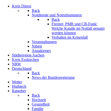
Kreis Düren
Back
Notdienste und Notrufnummern
Back
Freenet, PMR und CB-Funk:
Welche Kanäle im Notfall genutzt
werden können
Verhalten im Krisenfall
Veranstaltungen
Nibirii
Annakirmes
Städteregion Aachen
Kreis Euskirchen
NRW
Deutschland
Back
News der Bundesregierung
Wetter
Hightech
Ratgeber
Back
Hochzeit
Gesundheit
Familie