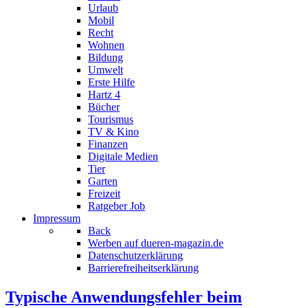
Urlaub
Mobil
Recht
Wohnen
Bildung
Umwelt
Erste Hilfe
Hartz 4
Bücher
Tourismus
TV & Kino
Finanzen
Digitale Medien
Tier
Garten
Freizeit
Ratgeber Job
Impressum
Back
Werben auf dueren-magazin.de
Datenschutzerklärung
Barrierefreiheitserklärung
Typische Anwendungsfehler beim