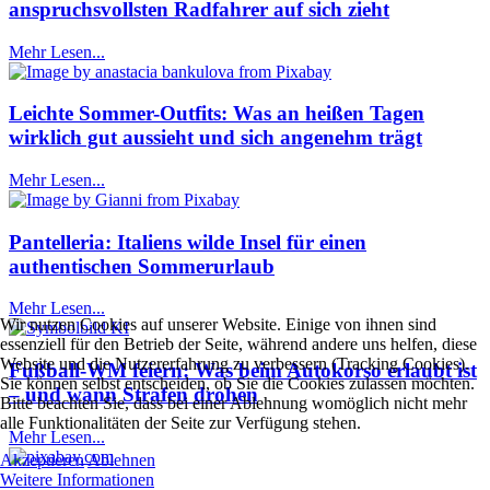
anspruchsvollsten Radfahrer auf sich zieht
Mehr Lesen...
Leichte Sommer-Outfits: Was an heißen Tagen
wirklich gut aussieht und sich angenehm trägt
Mehr Lesen...
Pantelleria: Italiens wilde Insel für einen
authentischen Sommerurlaub
Mehr Lesen...
Wir nutzen Cookies auf unserer Website. Einige von ihnen sind
essenziell für den Betrieb der Seite, während andere uns helfen, diese
Website und die Nutzererfahrung zu verbessern (Tracking Cookies).
Fußball-WM feiern: Was beim Autokorso erlaubt ist
Sie können selbst entscheiden, ob Sie die Cookies zulassen möchten.
– und wann Strafen drohen
Bitte beachten Sie, dass bei einer Ablehnung womöglich nicht mehr
alle Funktionalitäten der Seite zur Verfügung stehen.
Mehr Lesen...
Akzeptieren
Ablehnen
Weitere Informationen