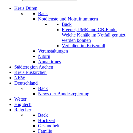
Kreis Düren
Back
Notdienste und Notrufnummern
Back
Freenet, PMR und CB-Funk:
Welche Kanäle im Notfall genutzt
werden können
Verhalten im Krisenfall
Veranstaltungen
Nibirii
Annakirmes
Städteregion Aachen
Kreis Euskirchen
NRW
Deutschland
Back
News der Bundesregierung
Wetter
Hightech
Ratgeber
Back
Hochzeit
Gesundheit
Familie