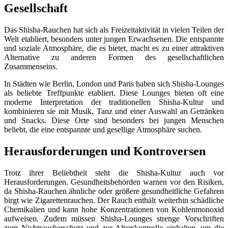
Gesellschaft
Das Shisha-Rauchen hat sich als Freizeitaktivität in vielen Teilen der
Welt etabliert, besonders unter jungen Erwachsenen. Die entspannte
und soziale Atmosphäre, die es bietet, macht es zu einer attraktiven
Alternative zu anderen Formen des gesellschaftlichen
Zusammenseins.
In Städten wie Berlin, London und Paris haben sich Shisha-Lounges
als beliebte Treffpunkte etabliert. Diese Lounges bieten oft eine
moderne Interpretation der traditionellen Shisha-Kultur und
kombinieren sie mit Musik, Tanz und einer Auswahl an Getränken
und Snacks. Diese Orte sind besonders bei jungen Menschen
beliebt, die eine entspannte und gesellige Atmosphäre suchen.
Herausforderungen und Kontroversen
Trotz ihrer Beliebtheit steht die Shisha-Kultur auch vor
Herausforderungen. Gesundheitsbehörden warnen vor den Risiken,
da Shisha-Rauchen ähnliche oder größere gesundheitliche Gefahren
birgt wie Zigarettenrauchen. Der Rauch enthält weiterhin schädliche
Chemikalien und kann hohe Konzentrationen von Kohlenmonoxid
aufweisen​​. Zudem müssen Shisha-Lounges strenge Vorschriften
zum Nichtraucherschutz und zur Alterskontrolle einhalten, um die