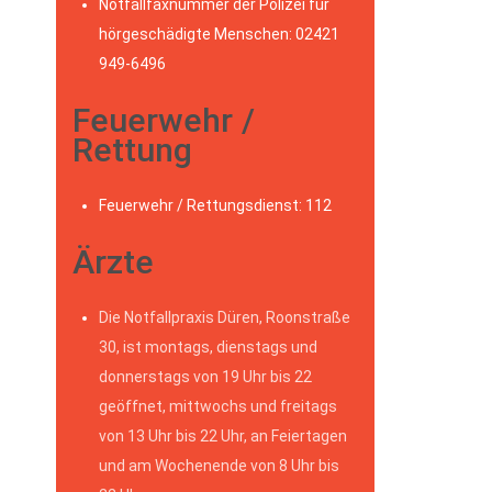
Notfallfaxnummer der Polizei für
hörgeschädigte Menschen: 02421
949-6496
Feuerwehr /
Rettung
Feuerwehr / Rettungsdienst: 112
Ärzte
Die Notfallpraxis Düren, Roonstraße
30, ist montags, dienstags und
donnerstags von 19 Uhr bis 22
geöffnet, mittwochs und freitags
von 13 Uhr bis 22 Uhr, an Feiertagen
und am Wochenende von 8 Uhr bis