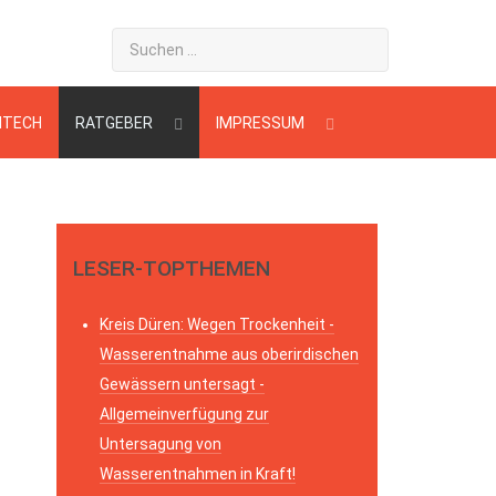
HTECH
RATGEBER
IMPRESSUM
LESER-TOPTHEMEN
Kreis Düren: Wegen Trockenheit -
Wasserentnahme aus oberirdischen
Gewässern untersagt -
Allgemeinverfügung zur
Untersagung von
Wasserentnahmen in Kraft!