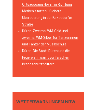
Ortsausgang Hoven in Richtung
Merken starten - Sichere
Überquerung in der Birkesdorfer
Straße
Düren: Zweimal WM-Gold und
zweimal WM-Silber für Tänzerinnen
und Tänzer der Musikschule
Düren: Die Stadt Düren und die
Feuerwehr warnt vor falschen
Brandschutzprüfern
WETTERWARNUNGEN NRW