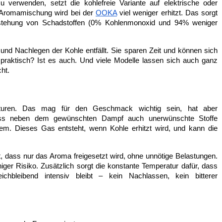
u verwenden, setzt die kohlefreie Variante auf elektrische oder 
 Aromamischung wird bei der 
OOKA
 viel weniger erhitzt. Das sorgt 
Entstehung von Schadstoffen (0% Kohlenmonoxid und 94% weniger 
nd Nachlegen der Kohle entfällt. Sie sparen Zeit und können sich 
t praktisch? Ist es auch. Und viele Modelle lassen sich auch ganz 
ht.
raturen. Das mag für den Geschmack wichtig sein, hat aber 
ass neben dem gewünschten Dampf auch unerwünschte Stoffe 
em. Dieses Gas entsteht, wenn Kohle erhitzt wird, und kann die 
rt, dass nur das Aroma freigesetzt wird, ohne unnötige Belastungen. 
ger Risiko. Zusätzlich sorgt die konstante Temperatur dafür, dass 
bleibend intensiv bleibt – kein Nachlassen, kein bitterer 