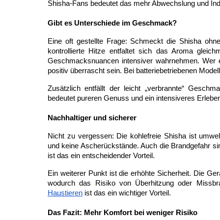
Shisha-Fans bedeutet das mehr Abwechslung und Indiv
Gibt es Unterschiede im Geschmack?
Eine oft gestellte Frage: Schmeckt die Shisha ohne
kontrollierte Hitze entfaltet sich das Aroma gleich
Geschmacksnuancen intensiver wahrnehmen. Wer es 
positiv überrascht sein. Bei batteriebetriebenen Mode
Zusätzlich entfällt der leicht „verbrannte“ Geschma
bedeutet pureren Genuss und ein intensiveres Erlebe
Nachhaltiger und sicherer
Nicht zu vergessen: Die kohlefreie Shisha ist umwel
und keine Ascherückstände. Auch die Brandgefahr si
ist das ein entscheidender Vorteil. 
Ein weiterer Punkt ist die erhöhte Sicherheit. Die G
wodurch das Risiko von Überhitzung oder Missbra
Haustieren
 ist das ein wichtiger Vorteil.
Das Fazit: Mehr Komfort bei weniger Risiko