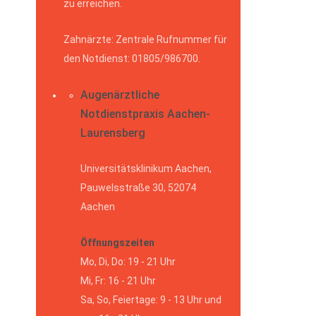
zu erreichen.
Zahnärzte: Zentrale Rufnummer für
den Notdienst: 01805/986700.
Augenärztliche
Notdienstpraxis Aachen-
Laurensberg
Universitätsklinikum Aachen,
Pauwelsstraße 30, 52074
Aachen
Öffnungszeiten
Mo, Di, Do: 19 - 21 Uhr
Mi, Fr: 16 - 21 Uhr
Sa, So, Feiertage: 9 - 13 Uhr und