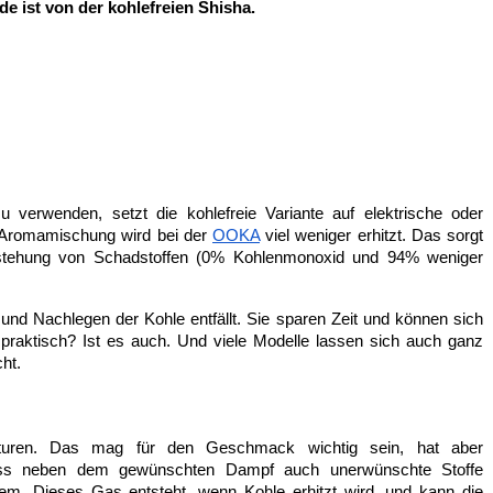
de ist von der kohlefreien Shisha.
u verwenden, setzt die kohlefreie Variante auf elektrische oder 
 Aromamischung wird bei der 
OOKA
 viel weniger erhitzt. Das sorgt 
Entstehung von Schadstoffen (0% Kohlenmonoxid und 94% weniger 
nd Nachlegen der Kohle entfällt. Sie sparen Zeit und können sich 
t praktisch? Ist es auch. Und viele Modelle lassen sich auch ganz 
ht.
raturen. Das mag für den Geschmack wichtig sein, hat aber 
ass neben dem gewünschten Dampf auch unerwünschte Stoffe 
em. Dieses Gas entsteht, wenn Kohle erhitzt wird, und kann die 