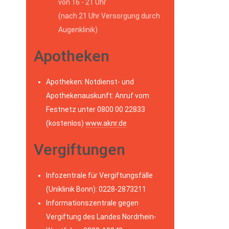
von 16 - 21 Uhr
(nach 21 Uhr Versorgung durch
Augenklinik)
Apotheken
Apotheken: Notdienst- und
Apothekenauskunft: Anruf vom
Festnetz unter 0800 00 22833
(kostenlos)
www.aknr.de
Vergiftungen
Infozentrale für Vergiftungsfälle
(Uniklinik Bonn): 0228-2873211
Informationszentrale gegen
Vergiftung des Landes Nordrhein-