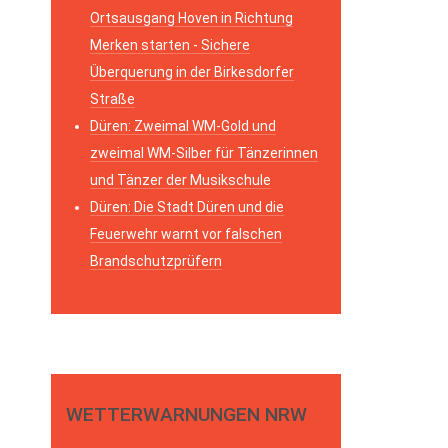
Ortsausgang Hoven in Richtung
Merken starten - Sichere
Überquerung in der Birkesdorfer
Straße
Düren: Zweimal WM-Gold und
zweimal WM-Silber für Tänzerinnen
und Tänzer der Musikschule
Düren: Die Stadt Düren und die
Feuerwehr warnt vor falschen
Brandschutzprüfern
WETTERWARNUNGEN NRW