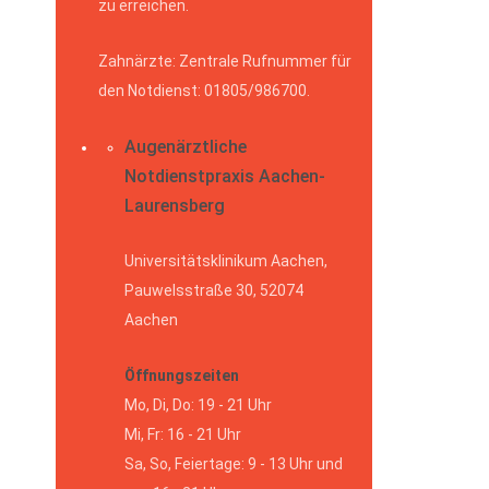
zu erreichen.
Zahnärzte: Zentrale Rufnummer für
den Notdienst: 01805/986700.
Augenärztliche
Notdienstpraxis Aachen-
Laurensberg
Universitätsklinikum Aachen,
Pauwelsstraße 30, 52074
Aachen
Öffnungszeiten
Mo, Di, Do: 19 - 21 Uhr
Mi, Fr: 16 - 21 Uhr
Sa, So, Feiertage: 9 - 13 Uhr und