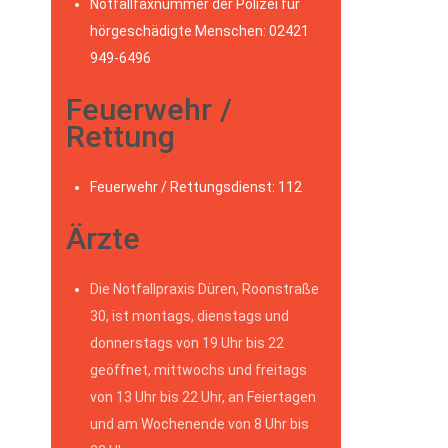
Notfallfaxnummer der Polizei für
hörgeschädigte Menschen: 02421
949-6496
Feuerwehr /
Rettung
Feuerwehr / Rettungsdienst: 112
Ärzte
Die Notfallpraxis Düren, Roonstraße
30, ist montags, dienstags und
donnerstags von 19 Uhr bis 22
geöffnet, mittwochs und freitags
von 13 Uhr bis 22 Uhr, an Feiertagen
und am Wochenende von 8 Uhr bis