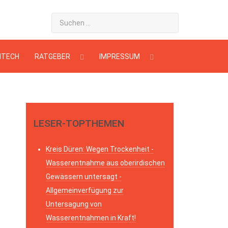
HTECH
RATGEBER
IMPRESSUM
LESER-TOPTHEMEN
Kreis Düren: Wegen Trockenheit -
Wasserentnahme aus oberirdischen
Gewässern untersagt -
Allgemeinverfügung zur
Untersagung von
Wasserentnahmen in Kraft!