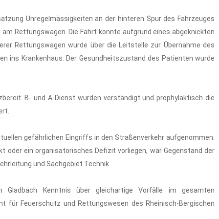
esatzung Unregelmässigkeiten an der hinteren Spur des Fahrzeuges
rad am Rettungswagen. Die Fahrt konnte aufgrund eines abgeknickten
terer Rettungswagen wurde über die Leitstelle zur Übernahme des
nten ins Krankenhaus. Der Gesundheitszustand des Patienten wurde
ereit. B- und A-Dienst wurden verständigt und prophylaktisch die
ert.
entuellen gefährlichen Eingriffs in den Straßenverkehr aufgenommen.
t oder ein organisatorisches Defizit vorliegen, war Gegenstand der
Wehrleitung und Sachgebiet Technik.
ch Gladbach Kenntnis über gleichartige Vorfälle im gesamten
Amt für Feuerschutz und Rettungswesen des Rheinisch-Bergischen