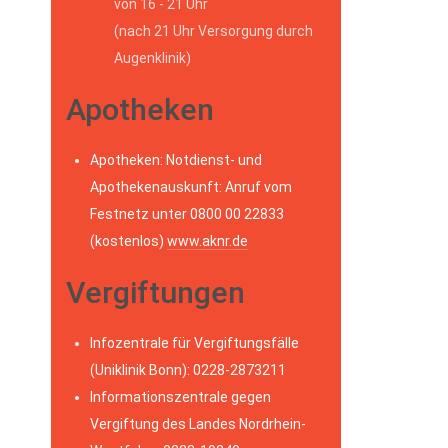
von 16 - 21 Uhr
(nach 21 Uhr Versorgung durch
Augenklinik)
Apotheken
Apotheken: Notdienst- und
Apothekenauskunft: Anruf vom
Festnetz unter 0800 00 22833
(kostenlos)
www.aknr.de
Vergiftungen
Infozentrale für Vergiftungsfälle
(Uniklinik Bonn): 0228-2873211
Informationszentrale gegen
Vergiftung des Landes Nordrhein-