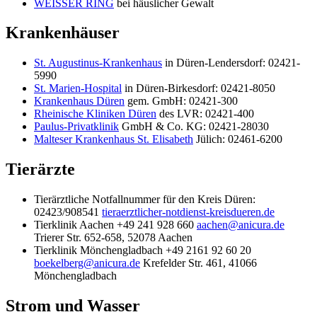
WEISSER RING
bei häuslicher Gewalt
Krankenhäuser
St. Augustinus-Krankenhaus
in Düren-Lendersdorf: 02421-
5990
St. Marien-Hospital
in Düren-Birkesdorf: 02421-8050
Krankenhaus Düren
gem. GmbH: 02421-300
Rheinische Kliniken Düren
des LVR: 02421-400
Paulus-Privatklinik
GmbH & Co. KG: 02421-28030
Malteser Krankenhaus St. Elisabeth
Jülich: 02461-6200
Tierärzte
Tierärztliche Notfallnummer für den Kreis Düren:
02423/908541
tieraerztlicher-notdienst-kreisdueren.de
Tierklinik Aachen +49 241 928 660
aachen@anicura.de
Trierer Str. 652-658, 52078 Aachen
Tierklinik Mönchengladbach +49 2161 92 60 20
boekelberg@anicura.de
Krefelder Str. 461, 41066
Mönchengladbach
Strom und Wasser