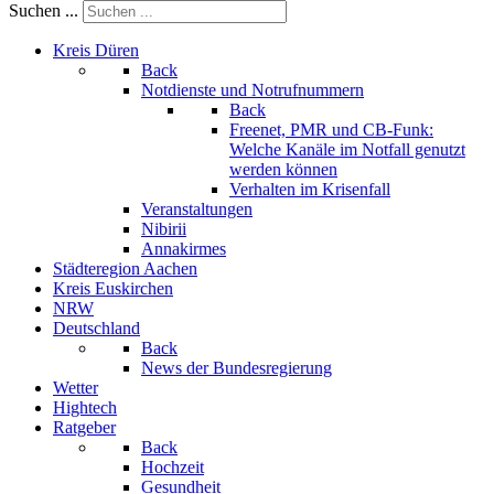
Suchen ...
Kreis Düren
Back
Notdienste und Notrufnummern
Back
Freenet, PMR und CB-Funk:
Welche Kanäle im Notfall genutzt
werden können
Verhalten im Krisenfall
Veranstaltungen
Nibirii
Annakirmes
Städteregion Aachen
Kreis Euskirchen
NRW
Deutschland
Back
News der Bundesregierung
Wetter
Hightech
Ratgeber
Back
Hochzeit
Gesundheit