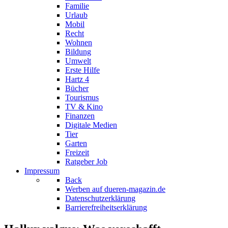
Familie
Urlaub
Mobil
Recht
Wohnen
Bildung
Umwelt
Erste Hilfe
Hartz 4
Bücher
Tourismus
TV & Kino
Finanzen
Digitale Medien
Tier
Garten
Freizeit
Ratgeber Job
Impressum
Back
Werben auf dueren-magazin.de
Datenschutzerklärung
Barrierefreiheitserklärung