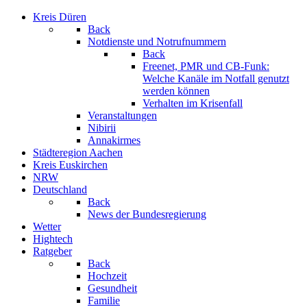
Kreis Düren
Back
Notdienste und Notrufnummern
Back
Freenet, PMR und CB-Funk:
Welche Kanäle im Notfall genutzt
werden können
Verhalten im Krisenfall
Veranstaltungen
Nibirii
Annakirmes
Städteregion Aachen
Kreis Euskirchen
NRW
Deutschland
Back
News der Bundesregierung
Wetter
Hightech
Ratgeber
Back
Hochzeit
Gesundheit
Familie