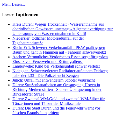
Mehr Lesen...
Leser-Topthemen
Kreis Düren: Wegen Trockenheit - Wasserentnahme aus
oberirdischen Gewässern untersagt - Allgemeinverfügung zur
Untersagung von Wasserentnahmen in Kraft!
Niederzier: tödlicher Motorradunfall auf der
Tagebaurandstraße
Rhein-Erft: Schwerer Verkehrsunfall - PKW prallt gegen
Baum und geht in Flammen auf - Fahrerin schwerverletzt
Aachen: Vermutliches Verdorbenes Essen sorgt für großen
Einsatz von Feuerwehr und Rettungsdienst
Langerwehe: Kind bei Verkehrsunfall schwer verletzt
Nideggen: Schwerverletzter Radfahrer auf einem Feldweg
nahe der L33 - Die Polizei sucht Zeugen
Jülich: Unfall mit entwendetem Scooter verursacht
Düren: Straßenbauarbeiten am Ortsausgang Hoven in
Richtung Merken starten - Sichere Überquerung in der
Birkesdorfer Straße
Düren: Zweimal WM-Gold und zweimal WM-Silber für
Tänzerinnen und Tänzer der Musikschule
Düren: Die Stadt Düren und die Feuerwehr warnt vor
falschen Brandschutzprüfern