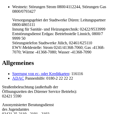
Westnetz: Störungen Strom 0800/4112244, Störungen Gas
0800/0793427
Versorgungsgebiet der Stadtwerke Düren: Leitungspartner
0800/4865111
Innung für Sanitär- und Heizungstechnik: 02422/9533999
Entstörungsdienst Erdgas: Betriebsstelle Linnich, 0800/7
9999 50
Störungstelefon Stadtwerke Jülich, 02461/625110
EWV-Meldestelle: Strom 0241/41368-7060; Gas -41368-
7070; Wärme -41368-7080; Wasser -41368-7090
Allgemeines
Sperrung von ec- oder Kreditkarten
: 116116
ADAC
Pannenhilfe: 0180-2 22 22 22
Straßenbeleuchtung (außerhalb der
Öffnungszeiten des Dürener Service Betriebs):
02421 5590
Anonymisierter Beratungsdienst
des Jugendamtes
02421 25-2119, -2191, -2192