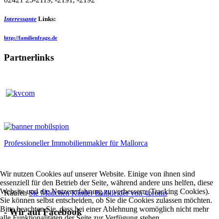
Interessante
Links:
http://familienfrage.de
Partnerlinks
Professioneller Immobilienmakler für Mallorca
Wir nutzen Cookies auf unserer Website. Einige von ihnen sind
essenziell für den Betrieb der Seite, während andere uns helfen, diese
Website und die Nutzererfahrung zu verbessern (Tracking Cookies).
Kaufen
Sie Mädchen Kinder Ballkleider von 4proms
Sie können selbst entscheiden, ob Sie die Cookies zulassen möchten.
Bitte beachten Sie, dass bei einer Ablehnung womöglich nicht mehr
- Wir auf Facebook
alle Funktionalitäten der Seite zur Verfügung stehen.