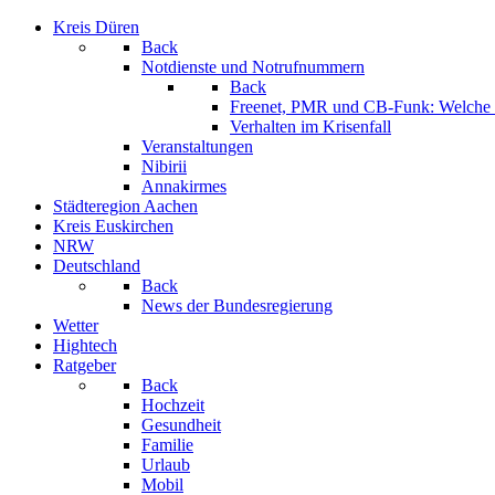
Kreis Düren
Back
Notdienste und Notrufnummern
Back
Freenet, PMR und CB-Funk: Welche K
Verhalten im Krisenfall
Veranstaltungen
Nibirii
Annakirmes
Städteregion Aachen
Kreis Euskirchen
NRW
Deutschland
Back
News der Bundesregierung
Wetter
Hightech
Ratgeber
Back
Hochzeit
Gesundheit
Familie
Urlaub
Mobil