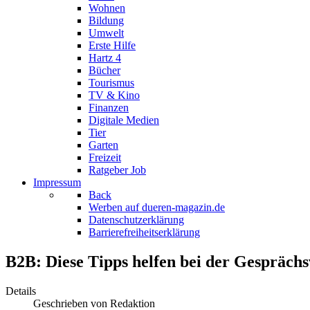
Wohnen
Bildung
Umwelt
Erste Hilfe
Hartz 4
Bücher
Tourismus
TV & Kino
Finanzen
Digitale Medien
Tier
Garten
Freizeit
Ratgeber Job
Impressum
Back
Werben auf dueren-magazin.de
Datenschutzerklärung
Barrierefreiheitserklärung
B2B: Diese Tipps helfen bei der Gespräch
Details
Geschrieben von
Redaktion