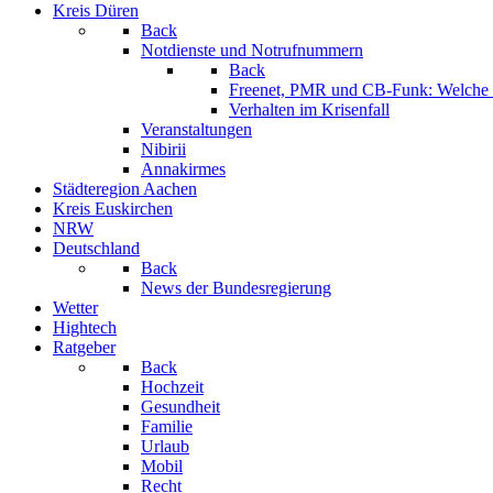
Kreis Düren
Back
Notdienste und Notrufnummern
Back
Freenet, PMR und CB-Funk: Welche K
Verhalten im Krisenfall
Veranstaltungen
Nibirii
Annakirmes
Städteregion Aachen
Kreis Euskirchen
NRW
Deutschland
Back
News der Bundesregierung
Wetter
Hightech
Ratgeber
Back
Hochzeit
Gesundheit
Familie
Urlaub
Mobil
Recht