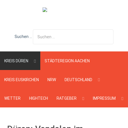
Suchen ...
KREIS DÜREN
STÄDTEREGION AACHEN
KREIS EUSKIRCHEN
NRW
DEUTSCHLAND
WETTER
HIGHTECH
RATGEBER
IMPRESSUM